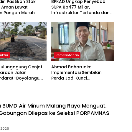
in Pastikan Stok
BPKAD Ungkap Penyebab
 Aman Lewat
SiLPA Rp477 Miliar,
n Pangan Murah
Infrastruktur Tertunda dan
Belanja Pegawai Dominan
ruktur
Pemerintahan
Tulungagung Genjot
Ahmad Baharudin:
haraan Jalan
Implementasi Sembilan
darat–Boyolangu,
Perda Jadi Kunci
6 Kilometer Mulai
Keberhasilan Pembangunan
iki
Tulungagung
ga BUMD Air Minum Malang Raya Menguat,
Gabungan Dilepas ke Seleksi PORPAMNAS
 2026