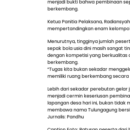
menjadi bukti bahwa pembinaan sep
berkembang.
Ketua Panitia Pelaksana, Radiansya
mempertandingkan enam kelompok us
Menurutnya, tingginya jumlah pese
sepak bola usia dini masih sangat t
dengan kompetisi yang berkualitas
berkembang.
“Tugas kita bukan sekadar menggel
memiliki ruang berkembang secara 
Lebih dari sekadar perebutan gelar 
menjadi cermin keseriusan pembinaa
lapangan desa hari ini, bukan tida
membawa nama Tulungagung bersina
Jurnalis: Pandhu
Caption Foto: Ratusan peserta dari