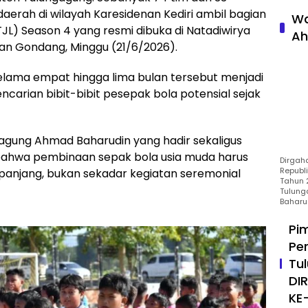
aerah di wilayah Karesidenan Kediri ambil bagian
Wa
JL) Season 4 yang resmi dibuka di Natadiwirya
Ah
an Gondang, Minggu (21/6/2026).
elama empat hingga lima bulan tersebut menjadi
carian bibit-bibit pesepak bola potensial sejak
gagung Ahmad Baharudin yang hadir sekaligus
hwa pembinaan sepak bola usia muda harus
Dirgah
Republ
 panjang, bukan sekadar kegiatan seremonial
Tahun 2
Tulung
Baharu
Pi
Pe
Tu
DI
KE