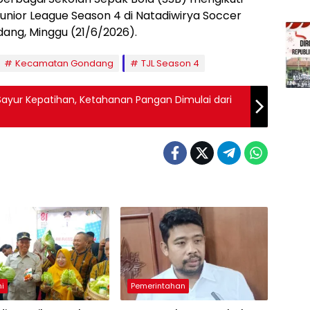
ior League Season 4 di Natadiwirya Soccer
ang, Minggu (21/6/2026).
Kecamatan Gondang
TJL Season 4
 Sayur Kepatihan, Ketahanan Pangan Dimulai dari
i
Pemerintahan