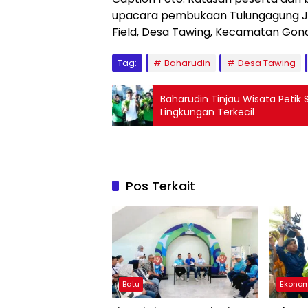
upacara pembukaan Tulungagung Jun
Field, Desa Tawing, Kecamatan Gond
Tag:
Baharudin
Desa Tawing
Baharudin Tinjau Wisata Petik
Lingkungan Terkecil
Pos Terkait
Batu
Ekonom