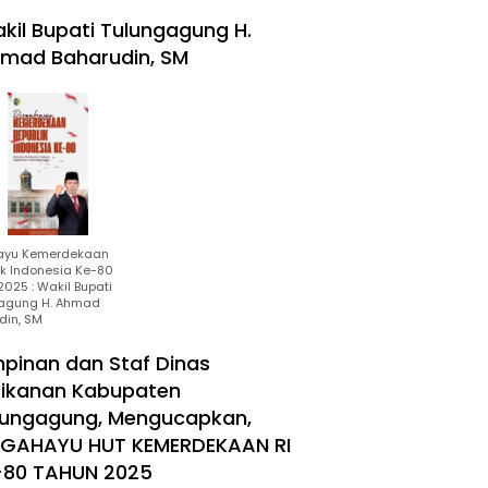
kil Bupati Tulungagung H.
mad Baharudin, SM
ayu Kemerdekaan
ik Indonesia Ke-80
025 : Wakil Bupati
agung H. Ahmad
din, SM
mpinan dan Staf Dinas
rikanan Kabupaten
lungagung, Mengucapkan,
RGAHAYU HUT KEMERDEKAAN RI
-80 TAHUN 2025