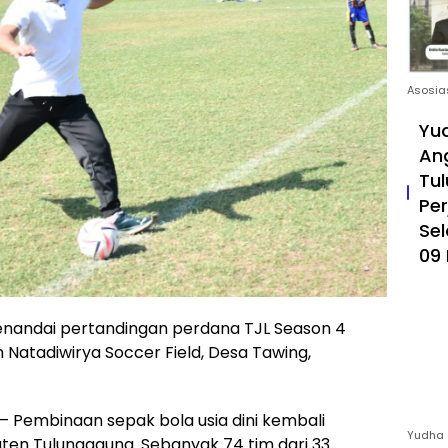
Asosia
Yud
An
Tul
Pe
Sel
09 
nandai pertandingan perdana TJL Season 4
 Natadiwirya Soccer Field, Desa Tawing,
embinaan sepak bola usia dini kembali
Yudha 
aten Tulungagung. Sebanyak 74 tim dari 33