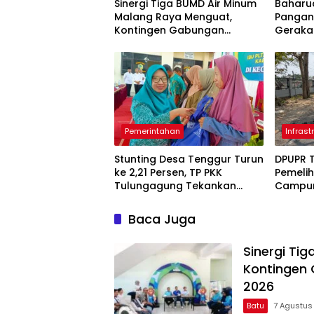
Sinergi Tiga BUMD Air Minum
Baharud
Malang Raya Menguat,
Pangan
Kontingen Gabungan
Geraka
Dilepas ke Seleksi
PORPAMNAS 2026
Pemerintahan
Infrast
Stunting Desa Tenggur Turun
DPUPR 
ke 2,21 Persen, TP PKK
Pemeli
Tulungagung Tekankan
Campur
Pendampingan
Ruas 7,
Berkelanjutan
Diperba
Baca Juga
Sinergi Ti
Kontingen 
2026
Batu
7 Agustus