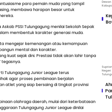
Dewan 
ntusiasme para pemain muda yang tampil
Kabupa
asing, membawa harapan besar untuk
Ke
ereka.
Bo
 Askab PSSI Tulungagung menilai Sekolah Sepak
 dalam membentuk karakter generasi muda.
mata mengejar kemenangan atau kemampuan
bangun mental dan karakter.
g kuat sejak dini. Prestasi tidak akan lahir tanpa
” tegasnya.
Suprian
Negeri 
rti Tulungagung Junior League terus
Tulung
hak agar proses pembinaan berjalan
Ah
atlet yang siap bersaing di tingkat provinsi
Pa
Tu
inaan olahraga daerah, mulai dari keterbatasan
garaan Tulungagung Junior League dinilai