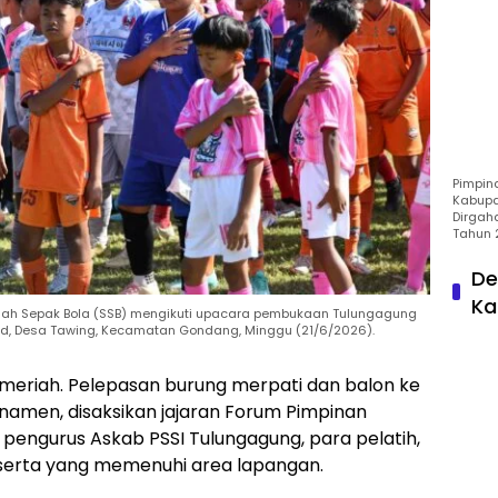
Pimpin
Kabupa
Dirgah
Tahun 
De
Ka
kolah Sepak Bola (SSB) mengikuti upacara pembukaan Tulungagung
eld, Desa Tawing, Kecamatan Gondang, Minggu (21/6/2026).
eriah. Pelepasan burung merpati dan balon ke
rnamen, disaksikan jajaran Forum Pimpinan
ngurus Askab PSSI Tulungagung, para pelatih,
eserta yang memenuhi area lapangan.