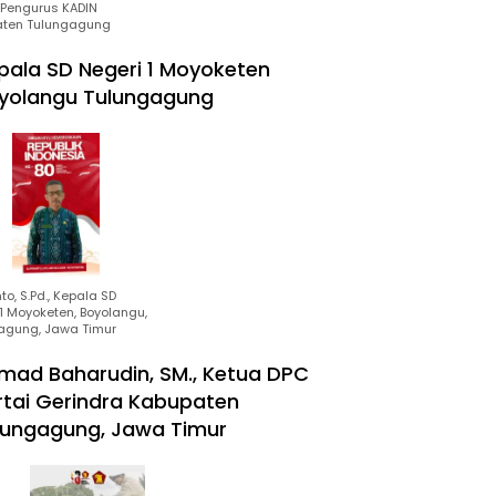
Pengurus KADIN
ten Tulungagung
pala SD Negeri 1 Moyoketen
yolangu Tulungagung
to, S.Pd., Kepala SD
1 Moyoketen, Boyolangu,
agung, Jawa Timur
mad Baharudin, SM., Ketua DPC
rtai Gerindra Kabupaten
lungagung, Jawa Timur