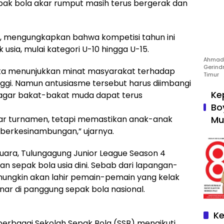
ak bola akar rumput masih terus bergerak dan
h, mengungkapkan bahwa kompetisi tahun ini
ia, mulai kategori U-10 hingga U-15.
Ahmad 
Gerind
rta menunjukkan minat masyarakat terhadap
Timur
inggi. Namun antusiasme tersebut harus diimbangi
Ke
 agar bakat-bakat muda dapat terus
Bo
Mu
ar turnamen, tetapi memastikan anak-anak
berkesinambungan,” ujarnya.
juara, Tulungagung Junior League Season 4
n sepak bola usia dini. Sebab dari lapangan-
k mungkin akan lahir pemain-pemain yang kelak
r di panggung sepak bola nasional.
Ke
 berbagai Sekolah Sepak Bola (SSB) mengikuti