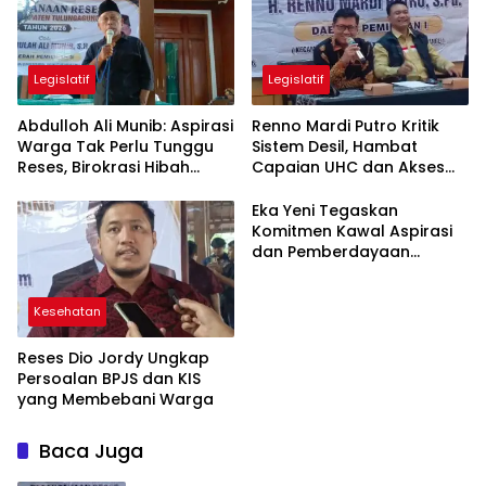
Legislatif
Legislatif
Abdulloh Ali Munib: Aspirasi
Renno Mardi Putro Kritik
Warga Tak Perlu Tunggu
Sistem Desil, Hambat
Reses, Birokrasi Hibah
Capaian UHC dan Akses
Terlalu Berbelit
BPJS Warga Miskin
Eka Yeni Tegaskan
Komitmen Kawal Aspirasi
dan Pemberdayaan
Perempuan di
Tulungagung
Kesehatan
Reses Dio Jordy Ungkap
Persoalan BPJS dan KIS
yang Membebani Warga
Baca Juga