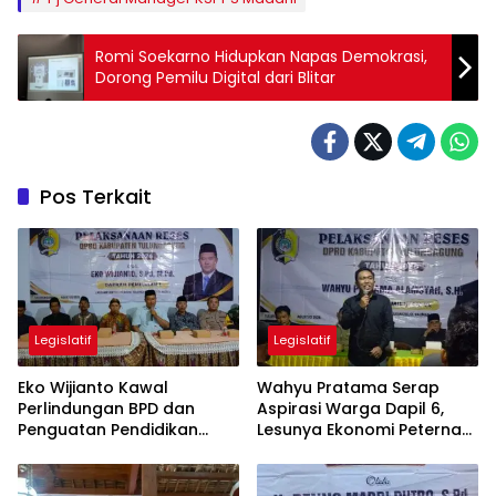
Romi Soekarno Hidupkan Napas Demokrasi,
Dorong Pemilu Digital dari Blitar
Pos Terkait
Legislatif
Legislatif
Eko Wijianto Kawal
Wahyu Pratama Serap
Perlindungan BPD dan
Aspirasi Warga Dapil 6,
Penguatan Pendidikan
Lesunya Ekonomi Peternak
Karakter di Tulungagung
Jadi Sorotan