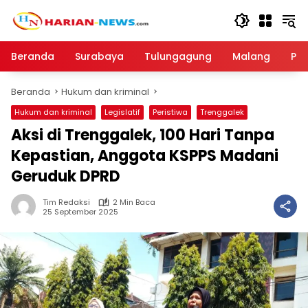
Langsung
ke
konten
Beranda
Surabaya
Tulungagung
Malang
Par
Beranda
Hukum dan kriminal
Hukum dan kriminal
Legislatif
Peristiwa
Trenggalek
Aksi di Trenggalek, 100 Hari Tanpa
Kepastian, Anggota KSPPS Madani
Geruduk DPRD
Tim Redaksi
2 Min Baca
25 September 2025