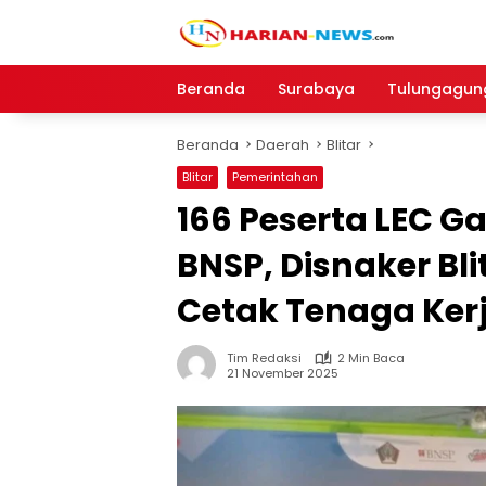
Langsung
ke
konten
Beranda
Surabaya
Tulungagun
Beranda
Daerah
Blitar
Blitar
Pemerintahan
166 Peserta LEC Ga
BNSP, Disnaker B
Cetak Tenaga Ker
Tim Redaksi
2 Min Baca
21 November 2025