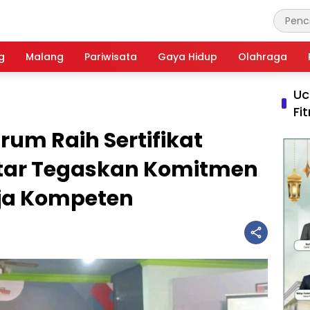
g
Malang
Pariwisata
Gaya Hidup
Olahraga
Uc
Fi
rum Raih Sertifikat
litar Tegaskan Komitmen
ja Kompeten