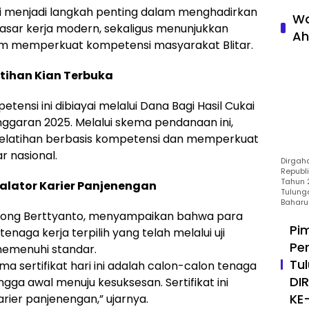
i menjadi langkah penting dalam menghadirkan
Wa
pasar kerja modern, sekaligus menunjukkan
Ah
am memperkuat kompetensi masyarakat Blitar.
tihan Kian Terbuka
tensi ini dibiayai melalui Dana Bagi Hasil Cukai
garan 2025. Melalui skema pendanaan ini,
pelatihan berbasis kompetensi dan memperkuat
ar nasional.
Dirgah
Republ
Tahun 2
skalator Karier Panjenengan
Tulung
Baharu
 Ivong Berttyanto, menyampaikan bahwa para
Pi
enaga kerja terpilih yang telah melalui uji
Pe
memenuhi standar.
Tu
 sertifikat hari ini adalah calon-calon tenaga
DI
gga awal menuju kesuksesan. Sertifikat ini
KE
arier panjenengan,” ujarnya.