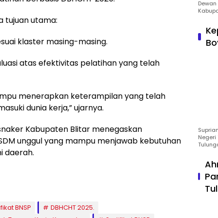
Dewan 
Kabupa
a tujuan utama:
Ke
esuai klaster masing-masing.
Bo
uasi atas efektivitas pelatihan yang telah
ampu menerapkan keterampilan yang telah
suki dunia kerja,” ujarnya.
Disnaker Kabupaten Blitar menegaskan
Suprian
Negeri 
 SDM unggul yang mampu menjawab kebutuhan
Tulung
i daerah.
Ah
Pa
Tu
fikat BNSP
DBHCHT 2025.