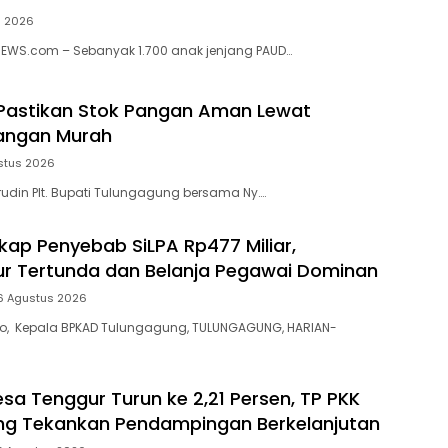
s 2026
NEWS.com – Sebanyak 1.700 anak jenjang PAUD…
Pastikan Stok Pangan Aman Lewat
angan Murah
stus 2026
din Plt. Bupati Tulungagung bersama Ny….
ap Penyebab SiLPA Rp477 Miliar,
tur Tertunda dan Belanja Pegawai Dominan
6 Agustus 2026
yo, Kepala BPKAD Tulungagung, TULUNGAGUNG, HARIAN-
esa Tenggur Turun ke 2,21 Persen, TP PKK
ng Tekankan Pendampingan Berkelanjutan