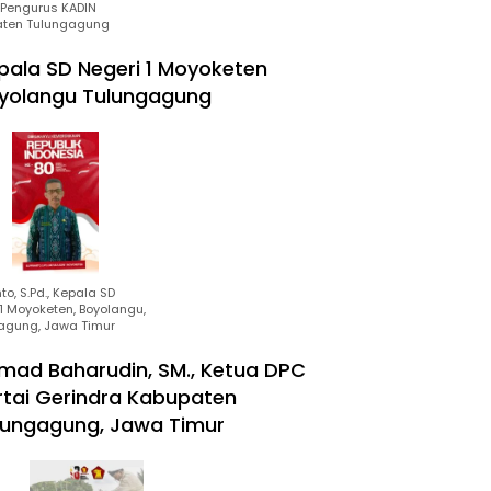
Pengurus KADIN
ten Tulungagung
pala SD Negeri 1 Moyoketen
yolangu Tulungagung
to, S.Pd., Kepala SD
1 Moyoketen, Boyolangu,
agung, Jawa Timur
mad Baharudin, SM., Ketua DPC
rtai Gerindra Kabupaten
lungagung, Jawa Timur