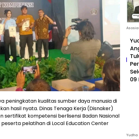
Asosia
Yud
An
Tul
Pe
Sel
09 
a peningkatan kualitas sumber daya manusia di
n hasil nyata. Dinas Tenaga Kerja (Disnaker)
 sertifikat kompetensi berlisensi Badan Nasional
6 peserta pelatihan di Local Education Center
Yudha 