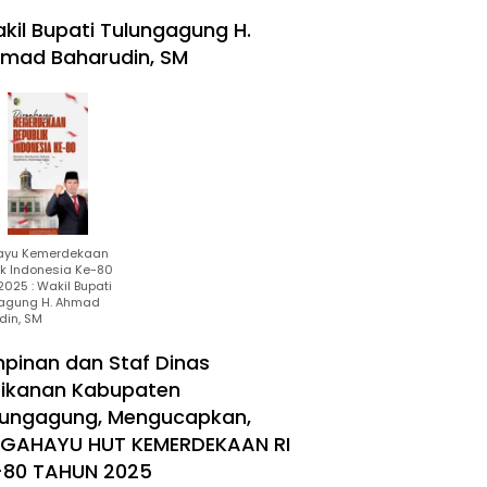
kil Bupati Tulungagung H.
mad Baharudin, SM
ayu Kemerdekaan
ik Indonesia Ke-80
025 : Wakil Bupati
agung H. Ahmad
din, SM
mpinan dan Staf Dinas
rikanan Kabupaten
lungagung, Mengucapkan,
RGAHAYU HUT KEMERDEKAAN RI
-80 TAHUN 2025