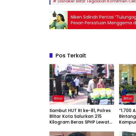
Disnaker Blitar Tegaskan Komitmen Ce
Niken Salindri Pentas “Tulung
Pesan Persatuan Menggema d
Pos Terkait
Blitar
Blitar
Sambut HUT RI ke-81, Polres
“1.700 
Blitar Kota Salurkan 215
Bintang
Kilogram Beras SPHP Lewat
Kampun
Gerakan Pangan Murah