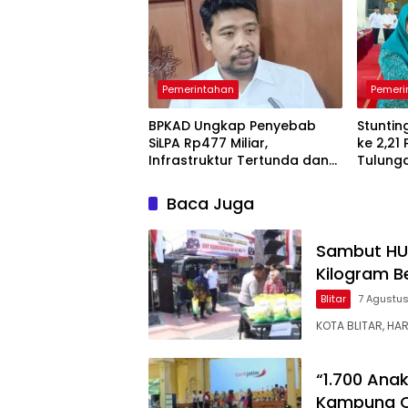
Pemerintahan
Pemeri
BPKAD Ungkap Penyebab
Stuntin
SiLPA Rp477 Miliar,
ke 2,21
Infrastruktur Tertunda dan
Tulung
Belanja Pegawai Dominan
Pendam
Berkela
Baca Juga
Sambut HUT 
Kilogram B
Blitar
7 Agustu
KOTA BLITAR, HA
“1.700 Ana
Kampung C