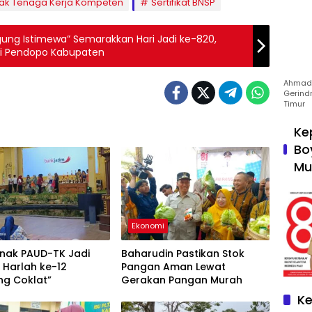
tak Tenaga Kerja Kompeten
Sertifikat BNSP
agung Istimewa” Semarakkan Hari Jadi ke-820,
i Pendopo Kabupaten
Ahmad 
Gerind
Timur
Ke
Bo
Mu
Ekonomi
Anak PAUD-TK Jadi
Baharudin Pastikan Stok
 Harlah ke-12
Pangan Aman Lewat
g Coklat”
Gerakan Pangan Murah
Ke