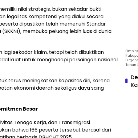
miliki nilai strategis, bukan sekadar bukti
an legalitas kompetensi yang diakui secara
ra peserta dipastikan telah memenuhi Standar
 (SKKNI), membuka peluang lebih luas di dunia
Pimpin
lagi sekadar klaim, tetapi telah dibuktikan
Kabupa
h modal kuat untuk menghadapi persaingan nasional
Dirgah
Tahun 
De
tuk terus meningkatkan kapasitas diri, karena
Ka
patan ekonomi daerah sekaligus daya saing
Komitmen Besar
ivitas Tenaga Kerja, dan Transmigrasi
askan bahwa 166 peserta tersebut berasal dari
latihan berbasis DBHCHT 2025.