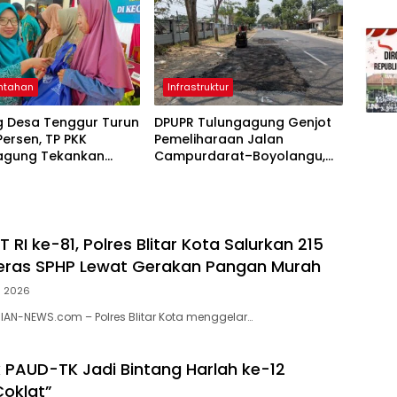
ntahan
Infrastruktur
g Desa Tenggur Turun
DPUPR Tulungagung Genjot
 Persen, TP PKK
Pemeliharaan Jalan
agung Tekankan
Campurdarat–Boyolangu,
pingan
Ruas 7,6 Kilometer Mulai
njutan
Diperbaiki
RI ke-81, Polres Blitar Kota Salurkan 215
eras SPHP Lewat Gerakan Pangan Murah
s 2026
RIAN-NEWS.com – Polres Blitar Kota menggelar…
k PAUD-TK Jadi Bintang Harlah ke-12
oklat”