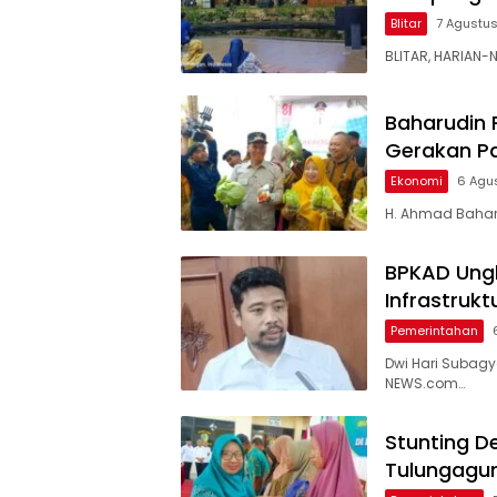
Blitar
7 Agustu
BLITAR, HARIAN-
Baharudin 
Gerakan P
Ekonomi
6 Agu
H. Ahmad Baharu
BPKAD Ungk
Infrastruk
Pemerintahan
Dwi Hari Subag
NEWS.com…
Stunting D
Tulungagu