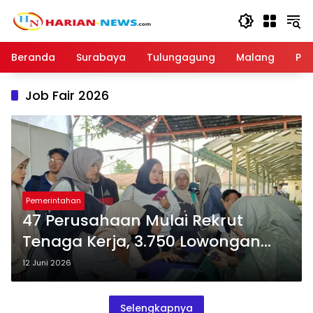
Langsung
ke
konten
Beranda
Surabaya
Tulungagung
Malang
Par
Job Fair 2026
Pemerintahan
47 Perusahaan Mulai Rekrut
Tenaga Kerja, 3.750 Lowongan
Dibuka di Job Fair Tulungagung
12 Juni 2026
2026
Selengkapnya