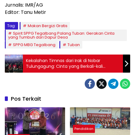
Jurnalis: IMR/AG
Editor: Tanu Metir
Tag:
Makan Bergizi Gratis
Spirit SPPG Tegalbang Palang Tuban: Gerakan Cinta
yang Tumbuh dari Dapur Desa
SPPG MBG Tegalbang
Tuban
Kekalahan Timnas dari Irak di Nobar
Tulungagung: Cinta yang Berkali-kali
Dikecewakan
Pos Terkait
Pendidikan