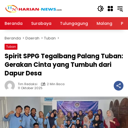
Langsung
ke
konten
Beranda
Surabaya
Tulungagung
Malang
Par
Beranda
Daerah
Tuban
Tuban
Spirit SPPG Tegalbang Palang Tuban:
Gerakan Cinta yang Tumbuh dari
Dapur Desa
Tim Redaksi
2 Min Baca
11 Oktober 2025