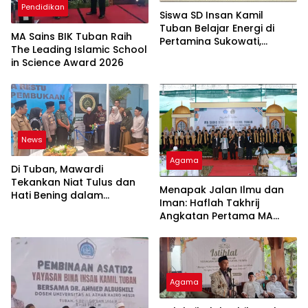
Pendidikan
Siswa SD Insan Kamil
Tuban Belajar Energi di
MA Sains BIK Tuban Raih
Pertamina Sukowati,
The Leading Islamic School
Semangat Cita-cita Pun
in Science Award 2026
Menyala
News
Agama
Di Tuban, Mawardi
Tekankan Niat Tulus dan
Menapak Jalan Ilmu dan
Hati Bening dalam
Iman: Haflah Takhrij
Program MBG
Angkatan Pertama MA
Sains Bina Insan Kamil
Tuban
Agama