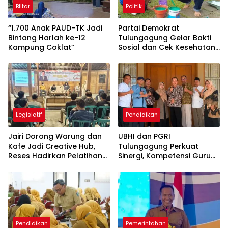
Blitar
Politik
“1.700 Anak PAUD-TK Jadi
Partai Demokrat
Bintang Harlah ke-12
Tulungagung Gelar Bakti
Kampung Coklat”
Sosial dan Cek Kesehatan
Gratis
Legislatif
Pendidikan
Jairi Dorong Warung dan
UBHI dan PGRI
Kafe Jadi Creative Hub,
Tulungagung Perkuat
Reses Hadirkan Pelatihan
Sinergi, Kompetensi Guru
Google Business
Jadi Prioritas
Pendidikan
Pemerintahan