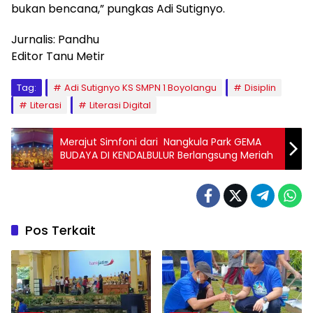
bukan bencana,” pungkas Adi Sutignyo.
Jurnalis: Pandhu
Editor Tanu Metir
Tag:
Adi Sutignyo KS SMPN 1 Boyolangu
Disiplin
Literasi
Literasi Digital
Merajut Simfoni dari Nangkula Park GEMA
BUDAYA DI KENDALBULUR Berlangsung Meriah
Pos Terkait