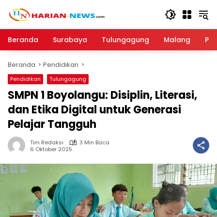
Langsung
ke
konten
Beranda
Surabaya
Tulungagung
Malang
Par
Beranda
Pendidikan
Pendidikan
Tulungagung
SMPN 1 Boyolangu: Disiplin, Literasi,
dan Etika Digital untuk Generasi
Pelajar Tangguh
Tim Redaksi
3 Min Baca
6 Oktober 2025