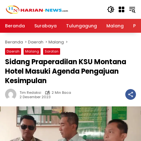
Langsung
ke
konten
Beranda
Surabaya
Tulungagung
Malang
Par
Beranda
Daerah
Malang
Daerah
Malang
Sorotan
Sidang Praperadilan KSU Montana
Hotel Masuki Agenda Pengajuan
Kesimpulan
Tim Redaksi
2 Min Baca
2 Desember 2023