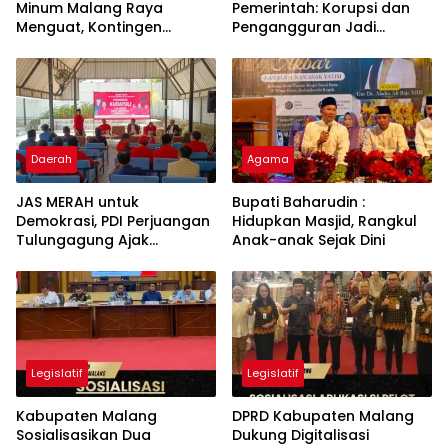
Minum Malang Raya
Pemerintah: Korupsi dan
Menguat, Kontingen
Pengangguran Jadi
Gabungan Dilepas ke
Ancaman Demokrasi
Seleksi PORPAMNAS 2026
Daerah
Agama
JAS MERAH untuk
Bupati Baharudin :
Demokrasi, PDI Perjuangan
Hidupkan Masjid, Rangkul
Tulungagung Ajak
Anak-anak Sejak Dini
Generasi Muda Tak
Lupakan Kudatuli
Legislatif
Legislatif
Kabupaten Malang
DPRD Kabupaten Malang
Sosialisasikan Dua
Dukung Digitalisasi