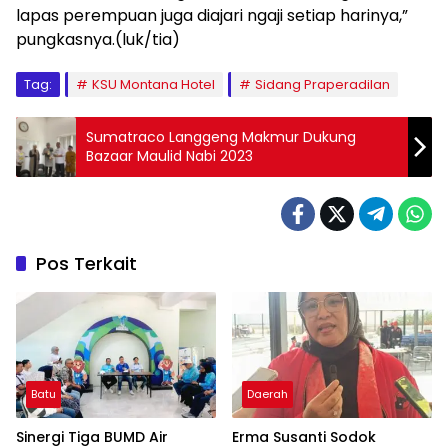
lapas perempuan juga diajari ngaji setiap harinya,”
pungkasnya.(luk/tia)
Tag:
KSU Montana Hotel
Sidang Praperadilan
Sumatraco Langgeng Makmur Dukung
Bazaar Maulid Nabi 2023
Pos Terkait
Batu
Daerah
Sinergi Tiga BUMD Air
Erma Susanti Sodok