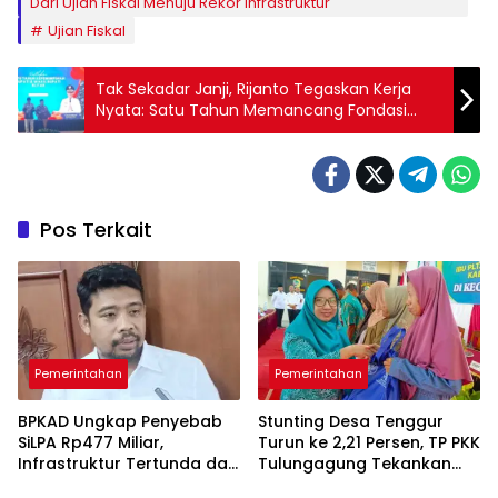
Dari Ujian Fiskal Menuju Rekor Infrastruktur
Ujian Fiskal
Tak Sekadar Janji, Rijanto Tegaskan Kerja
Nyata: Satu Tahun Memancang Fondasi
Blitar Berdaya
Pos Terkait
Pemerintahan
Pemerintahan
BPKAD Ungkap Penyebab
Stunting Desa Tenggur
SiLPA Rp477 Miliar,
Turun ke 2,21 Persen, TP PKK
Infrastruktur Tertunda dan
Tulungagung Tekankan
Belanja Pegawai Dominan
Pendampingan