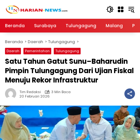
Langsung
ke
konten
Beranda
Surabaya
Tulungagung
Malang
Par
Beranda
Daerah
Tulungagung
Daerah
Pemerintahan
Tulungagung
Satu Tahun Gatut Sunu–Baharudin
Pimpin Tulungagung Dari Ujian Fiskal
Menuju Rekor Infrastruktur
Tim Redaksi
3 Min Baca
20 Februari 2026