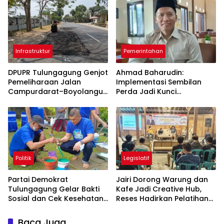
Berkelanjutan
Infrastruktur
Pemerintahan
DPUPR Tulungagung Genjot
Ahmad Baharudin:
Pemeliharaan Jalan
Implementasi Sembilan
Campurdarat–Boyolangu,
Perda Jadi Kunci
Ruas 7,6 Kilometer Mulai
Keberhasilan
Diperbaiki
Pembangunan
Tulungagung
Politik
Legislatif
Partai Demokrat
Jairi Dorong Warung dan
Tulungagung Gelar Bakti
Kafe Jadi Creative Hub,
Sosial dan Cek Kesehatan
Reses Hadirkan Pelatihan
Gratis
Google Business
Baca Juga