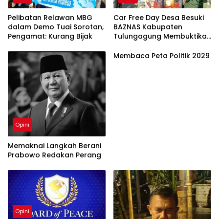
Pelibatan Relawan MBG
Car Free Day Desa Besuki
dalam Demo Tuai Sorotan,
BAZNAS Kabupaten
Pengamat: Kurang Bijak
Tulungagung Membuktikan
Ekonomi Nasional Dimulai
dari Desa
Membaca Peta Politik 2029
Opini
Memaknai Langkah Berani
Prabowo Redakan Perang
Opini