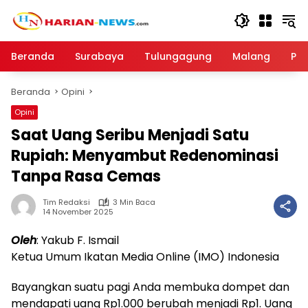
Langsung
ke
konten
Beranda
Surabaya
Tulungagung
Malang
Par
Beranda
Opini
Opini
Saat Uang Seribu Menjadi Satu
Rupiah: Menyambut Redenominasi
Tanpa Rasa Cemas
Tim Redaksi
3 Min Baca
14 November 2025
Oleh
: Yakub F. Ismail
Ketua Umum Ikatan Media Online (IMO) Indonesia
Bayangkan suatu pagi Anda membuka dompet dan
mendapati uang Rp1.000 berubah menjadi Rp1. Uang