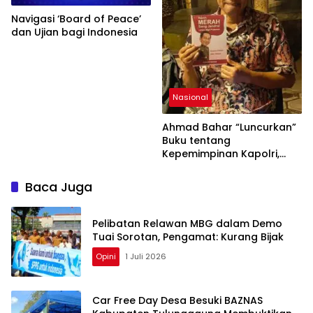
Navigasi ‘Board of Peace’
dan Ujian bagi Indonesia
Nasional
Ahmad Bahar “Luncurkan”
Buku tentang
Kepemimpinan Kapolri,
Angkat Isu Regenerasi dan
Tata Kelola Polri
Baca Juga
Pelibatan Relawan MBG dalam Demo
Tuai Sorotan, Pengamat: Kurang Bijak
Opini
1 Juli 2026
Car Free Day Desa Besuki BAZNAS