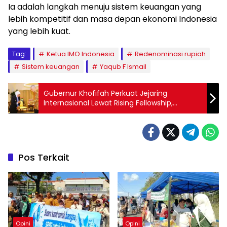
Ia adalah langkah menuju sistem keuangan yang
lebih kompetitif dan masa depan ekonomi Indonesia
yang lebih kuat.
Tag:
Ketua IMO Indonesia
Redenominasi rupiah
Sistem keuangan
Yaqub F Ismail
Gubernur Khofifah Perkuat Jejaring
Internasional Lewat Rising Fellowship,
Bertemu SM Lee Hsien Loong Bahas Kerja
Sama Strategis Jatim–Singapura
Pos Terkait
Opini
Opini