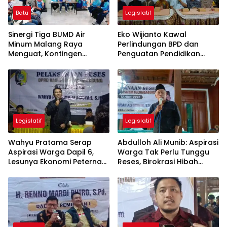
Batu
Legislatif
Sinergi Tiga BUMD Air
Eko Wijianto Kawal
Minum Malang Raya
Perlindungan BPD dan
Menguat, Kontingen
Penguatan Pendidikan
Gabungan Dilepas ke
Karakter di Tulungagung
Seleksi PORPAMNAS 2026
Legislatif
Legislatif
Wahyu Pratama Serap
Abdulloh Ali Munib: Aspirasi
Aspirasi Warga Dapil 6,
Warga Tak Perlu Tunggu
Lesunya Ekonomi Peternak
Reses, Birokrasi Hibah
Jadi Sorotan
Terlalu Berbelit