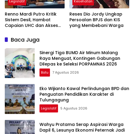
Legislatif
Kesehatan
Renno Mardi Putro Kritik
Reses Dio Jordy Ungkap
Sistem Desil, Hambat
Persoalan BPJS dan KIS
Capaian UHC dan Akses
yang Membebani Warga
BPJS Warga Miskin
Baca Juga
Sinergi Tiga BUMD Air Minum Malang
Raya Menguat, Kontingen Gabungan
Dilepas ke Seleksi PORPAMNAS 2026
Batu
7 Agustus 2026
Eko Wijianto Kawal Perlindungan BPD dan
Penguatan Pendidikan Karakter di
Tulungagung
Legislatif
5 Agustus 2026
Wahyu Pratama Serap Aspirasi Warga
Dapil 6, Lesunya Ekonomi Peternak Jadi