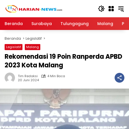
Langsung
ke
konten
Beranda
Surabaya
Tulungagung
Malang
Par
Beranda
Legislatif
Legislatif
Malang
Rekomendasi 19 Poin Ranperda APBD
2023 Kota Malang
Tim Redaksi
4 Min Baca
20 Juni 2024