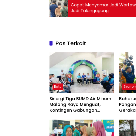
Copet Menyamar Jadi Wartawan
Jadi Tulungagung
Pos Terkait
Batu
Ekonom
Sinergi Tiga BUMD Air Minum
Baharud
Malang Raya Menguat,
Pangan
Kontingen Gabungan
Geraka
Dilepas ke Seleksi
PORPAMNAS 2026