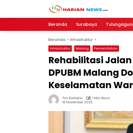
Langsung
ke
konten
Beranda
Surabaya
Tulungagun
Beranda
Infrastruktur
Infrastruktur
Malang
Pemerintahan
Rehabilitasi Jala
DPUBM Malang Do
Keselamatan Wa
Tim Redaksi
1 Min Baca
18 November 2025