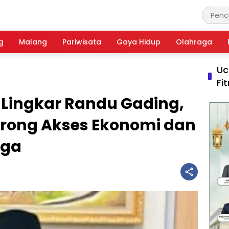
g
Malang
Pariwisata
Gaya Hidup
Olahraga
Uc
Fi
n Lingkar Randu Gading,
rong Akses Ekonomi dan
rga