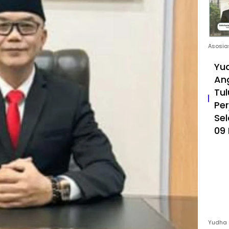
Asosia
Yud
An
Tul
Pe
Sel
09 
Yudha 