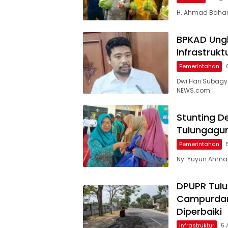
H. Ahmad Baharu
BPKAD Ungk
Infrastruk
Pemerintahan
Dwi Hari Subag
NEWS.com…
Stunting D
Tulungagu
Pemerintahan
Ny. Yuyun Ahmad
DPUPR Tulu
Campurdara
Diperbaiki
Infrastruktur
5 