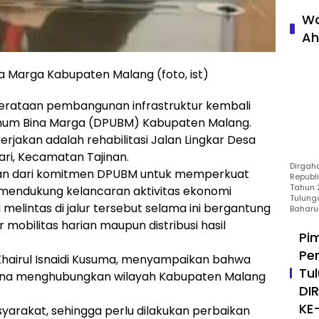
Wa
Ah
a Marga Kabupaten Malang (foto, ist)
taan pembangunan infrastruktur kembali
Umum Bina Marga (DPUBM) Kabupaten Malang.
ikerjakan adalah rehabilitasi Jalan Lingkar Desa
ri, Kecamatan Tajinan.
Dirgah
ian dari komitmen DPUBM untuk memperkuat
Republ
Tahun 2
s mendukung kelancaran aktivitas ekonomi
Tulung
melintas di jalur tersebut selama ini bergantung
Baharu
r mobilitas harian maupun distribusi hasil
Pi
Pe
hairul Isnaidi Kusuma, menyampaikan bahwa
Tu
 karena menghubungkan wilayah Kabupaten Malang
DI
KE
asyarakat, sehingga perlu dilakukan perbaikan