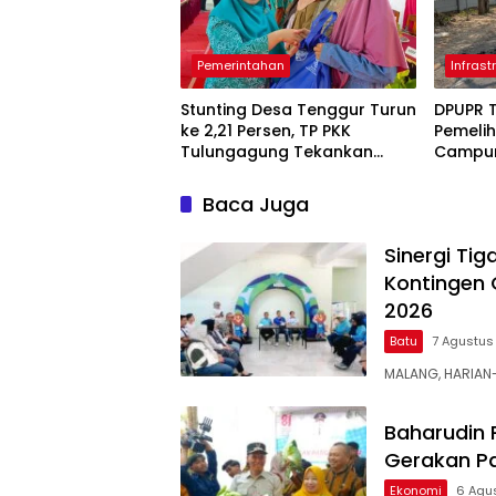
Pemerintahan
Infrast
Stunting Desa Tenggur Turun
DPUPR 
ke 2,21 Persen, TP PKK
Pemeli
Tulungagung Tekankan
Campur
Pendampingan
Ruas 7,
Berkelanjutan
Diperba
Baca Juga
Sinergi Ti
Kontingen 
2026
Batu
7 Agustus
MALANG, HARIAN
Baharudin 
Gerakan P
Ekonomi
6 Agu