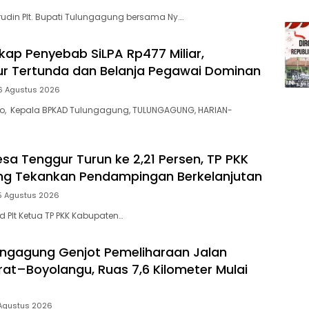
din Plt. Bupati Tulungagung bersama Ny….
ap Penyebab SiLPA Rp477 Miliar,
tur Tertunda dan Belanja Pegawai Dominan
6 Agustus 2026
yo, Kepala BPKAD Tulungagung, TULUNGAGUNG, HARIAN-
esa Tenggur Turun ke 2,21 Persen, TP PKK
ng Tekankan Pendampingan Berkelanjutan
5 Agustus 2026
 Plt Ketua TP PKK Kabupaten…
ngagung Genjot Pemeliharaan Jalan
t–Boyolangu, Ruas 7,6 Kilometer Mulai
Agustus 2026