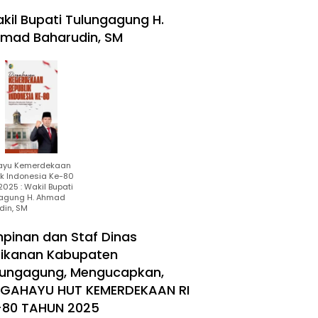
kil Bupati Tulungagung H.
mad Baharudin, SM
ayu Kemerdekaan
ik Indonesia Ke-80
025 : Wakil Bupati
agung H. Ahmad
din, SM
mpinan dan Staf Dinas
rikanan Kabupaten
lungagung, Mengucapkan,
RGAHAYU HUT KEMERDEKAAN RI
-80 TAHUN 2025