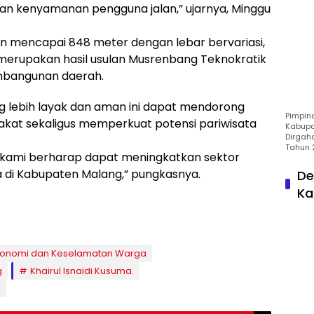
n kenyamanan pengguna jalan,” ujarnya, Minggu
an mencapai 848 meter dengan lebar bervariasi,
i merupakan hasil usulan Musrenbang Teknokratik
embangunan daerah.
ng lebih layak dan aman ini dapat mendorong
Pimpin
kat sekaligus memperkuat potensi pariwisata
Kabupa
Dirgah
Tahun 
, kami berharap dapat meningkatkan sektor
 di Kabupaten Malang,” pungkasnya.
De
Ka
konomi dan Keselamatan Warga
g
Khairul Isnaidi Kusuma.
g