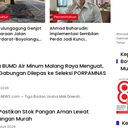
ruktur
Pemerintahan
Tulungagung Genjot
Ahmad Baharudin:
haraan Jalan
Implementasi Sembilan
Ahmad 
Gerind
darat–Boyolangu,
Perda Jadi Kunci
Timur
6 Kilometer Mulai
Keberhasilan Pembangunan
iki
Tulungagung
Ke
Bo
ga BUMD Air Minum Malang Raya Menguat,
Mu
Gabungan Dilepas ke Seleksi PORPAMNAS
 2026
-NEWS.com — Tiga Badan Usaha Milik Daerah…
Pastikan Stok Pangan Aman Lewat
angan Murah
Ke
stus 2026