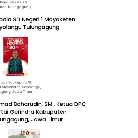
Pengurus KADIN
ten Tulungagung
pala SD Negeri 1 Moyoketen
yolangu Tulungagung
to, S.Pd., Kepala SD
1 Moyoketen, Boyolangu,
agung, Jawa Timur
mad Baharudin, SM., Ketua DPC
rtai Gerindra Kabupaten
lungagung, Jawa Timur