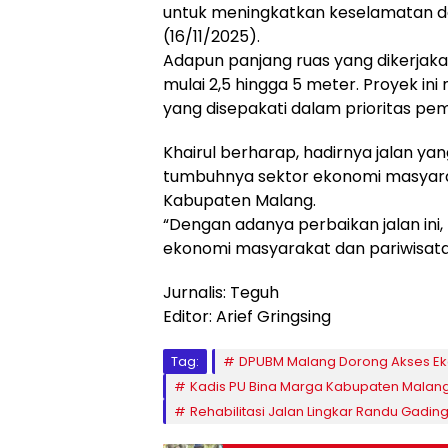
untuk meningkatkan keselamatan da
(16/11/2025).
Adapun panjang ruas yang dikerjak
mulai 2,5 hingga 5 meter. Proyek in
yang disepakati dalam prioritas p
Khairul berharap, hadirnya jalan ya
tumbuhnya sektor ekonomi masyara
Kabupaten Malang.
“Dengan adanya perbaikan jalan ini
ekonomi masyarakat dan pariwisata
Jurnalis: Teguh
Editor: Arief Gringsing
Tag:
DPUBM Malang Dorong Akses E
Kadis PU Bina Marga Kabupaten Malan
Rehabilitasi Jalan Lingkar Randu Gadin