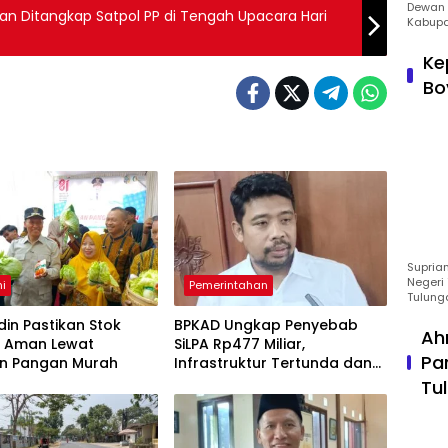
Dewan 
 Ditangkap Satpol PP di Tengah Upacara Hari
Kabupa
Ke
Bo
Suprian
Negeri 
i
Pemerintahan
Tulung
in Pastikan Stok
BPKAD Ungkap Penyebab
Ah
 Aman Lewat
SiLPA Rp477 Miliar,
Pa
n Pangan Murah
Infrastruktur Tertunda dan
Belanja Pegawai Dominan
Tu