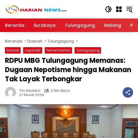
Langsung
ke
konten
Beranda
Surabaya
Tulungagung
Malang
Par
Beranda
Daerah
Tulungagung
Daerah
Legislatif
Pemerintahan
Tulungagung
RDPU MBG Tulungagung Memanas:
Dugaan Nepotisme hingga Makanan
Tak Layak Terbongkar
Tim Redaksi
3 Min Baca
27 Maret 2026