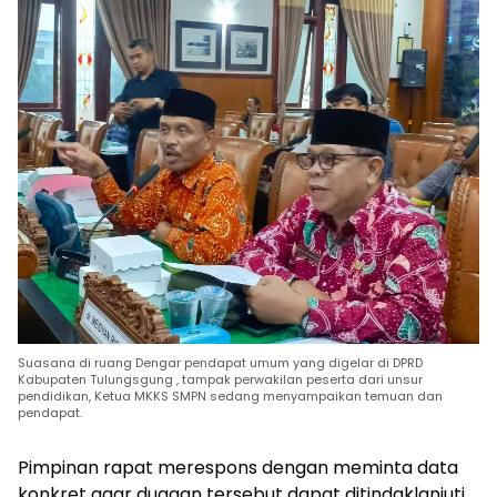
Suasana di ruang Dengar pendapat umum yang digelar di DPRD
Kabupaten Tulungsgung , tampak perwakilan peserta dari unsur
pendidikan, Ketua MKKS SMPN sedang menyampaikan temuan dan
pendapat.
Pimpinan rapat merespons dengan meminta data
konkret agar dugaan tersebut dapat ditindaklanjuti