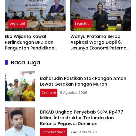
Legislatif
Legislatif
Eko Wijianto Kawal
Wahyu Pratama Serap
Perlindungan BPD dan
Aspirasi Warga Dapil 6,
Penguatan Pendidikan
Lesunya Ekonomi Peternak
Karakter di Tulungagung
Jadi Sorotan
Baca Juga
Baharudin Pastikan Stok Pangan Aman
Lewat Gerakan Pangan Murah
Ekonomi
6 Agustus 2026
BPKAD Ungkap Penyebab SiLPA Rp477
Miliar, Infrastruktur Tertunda dan
Belanja Pegawai Dominan
Pemerintahan
6 Agustus 2026