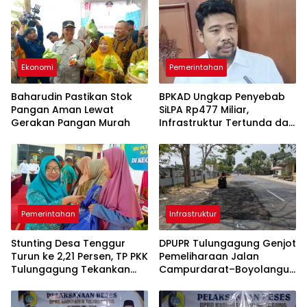
Ekonomi
Pemerintahan
Baharudin Pastikan Stok
BPKAD Ungkap Penyebab
Pangan Aman Lewat
SiLPA Rp477 Miliar,
Gerakan Pangan Murah
Infrastruktur Tertunda dan
Belanja Pegawai Dominan
Pemerintahan
Infrastruktur
Stunting Desa Tenggur
DPUPR Tulungagung Genjot
Turun ke 2,21 Persen, TP PKK
Pemeliharaan Jalan
Tulungagung Tekankan
Campurdarat–Boyolangu,
Pendampingan
Ruas 7,6 Kilometer Mulai
Berkelanjutan
Diperbaiki