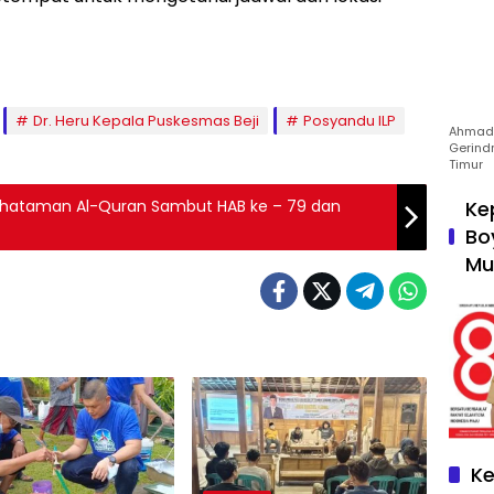
Dr. Heru Kepala Puskesmas Beji
Posyandu ILP
Ahmad 
Gerind
Timur
 Khataman Al-Quran Sambut HAB ke – 79 dan
Ke
Bo
Mu
Ke