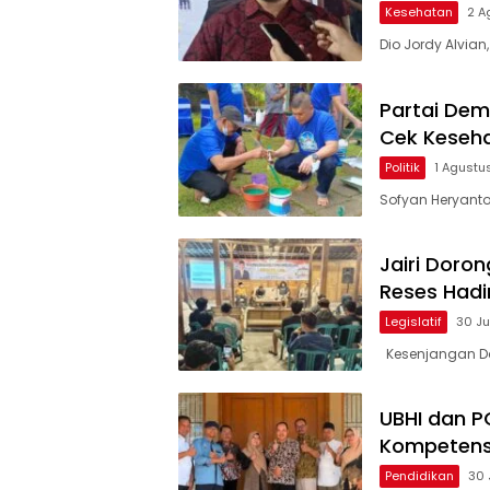
Kesehatan
2 A
Dio Jordy Alvian
Partai Dem
Cek Keseha
Politik
1 Agustu
Sofyan Heryanto,
Jairi Doro
Reses Hadi
Legislatif
30 Ju
Kesenjangan Da
UBHI dan P
Kompetensi
Pendidikan
30 