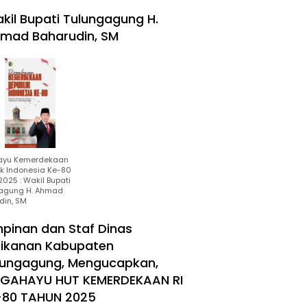
kil Bupati Tulungagung H.
mad Baharudin, SM
ayu Kemerdekaan
ik Indonesia Ke-80
025 : Wakil Bupati
agung H. Ahmad
din, SM
mpinan dan Staf Dinas
rikanan Kabupaten
lungagung, Mengucapkan,
RGAHAYU HUT KEMERDEKAAN RI
-80 TAHUN 2025