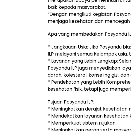
merupakan upaya pemerintah untuk
baik kepada masyarakat.
“Dengan mengikuti kegiatan Posyand
menjaga kesehatan dan mencegah be
Apa yang membedakan Posyandu ILP
* Jangkauan Usia: Jika Posyandu bias
ILP melayani semua kelompok usia, te
* Layanan yang Lebih Lengkap: Sel
Posyandu ILP juga menyediakan laya
darah, kolesterol, konseling gizi, dan
* Pendekatan yang Lebih Komprehens
kesehatan fisik, tetapi juga memperh
Tujuan Posyandu ILP:
* Meningkatkan derajat kesehatan 
* Mendekatkan layanan kesehatan 
* Memperkuat sistem rujukan.
* Meningkatkan peran serta masy