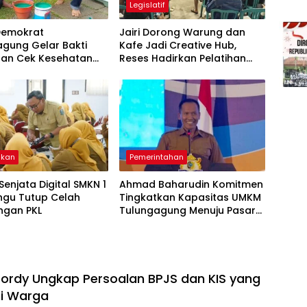
Legislatif
 Demokrat
Jairi Dorong Warung dan
agung Gelar Bakti
Kafe Jadi Creative Hub,
 dan Cek Kesehatan
Reses Hadirkan Pelatihan
Google Business
ikan
Pemerintahan
 Senjata Digital SMKN 1
Ahmad Baharudin Komitmen
ngu Tutup Celah
Tingkatkan Kapasitas UMKM
ngan PKL
Tulungagung Menuju Pasar
Ekspor
Jordy Ungkap Persoalan BPJS dan KIS yang
i Warga