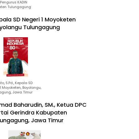
Pengurus KADIN
ten Tulungagung
pala SD Negeri 1 Moyoketen
yolangu Tulungagung
to, S.Pd., Kepala SD
1 Moyoketen, Boyolangu,
agung, Jawa Timur
mad Baharudin, SM., Ketua DPC
rtai Gerindra Kabupaten
lungagung, Jawa Timur