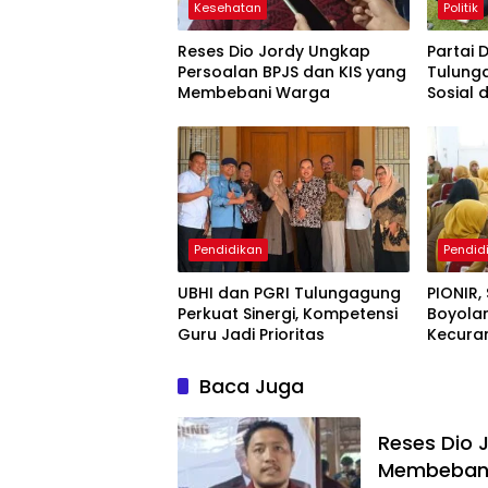
Kesehatan
Politik
Reses Dio Jordy Ungkap
Partai
Persoalan BPJS dan KIS yang
Tulung
Membebani Warga
Sosial
Gratis
Pendidikan
Pendid
UBHI dan PGRI Tulungagung
PIONIR,
Perkuat Sinergi, Kompetensi
Boyola
Guru Jadi Prioritas
Kecura
Baca Juga
Reses Dio 
Membeban