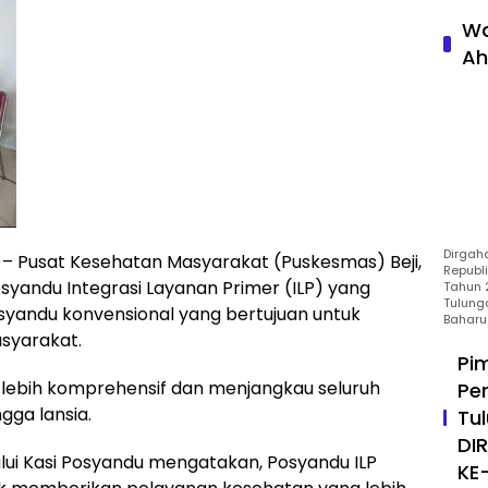
Wa
Ah
Dirgah
Pusat Kesehatan Masyarakat (Puskesmas) Beji,
Republ
yandu Integrasi Layanan Primer (ILP) yang
Tahun 2
Tulung
andu konvensional yang bertujuan untuk
Baharu
syarakat.
Pi
lebih komprehensif dan menjangkau seluruh
Pe
gga lansia.
Tu
DI
alui Kasi Posyandu mengatakan, Posyandu ILP
KE