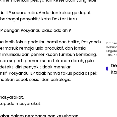
 memberikan pelayanan kesehatan yang lebih
u ILP secara rutin, Anda dan keluarga dapat
rbagai penyakit,” kata Dokter Heru.
 dengan Posyandu biasa adalah ?
a lebih fokus pada ibu hamil dan balita, Posyandu
Pimpin
Kabupa
rmasuk remaja, usia produktif, dan lansia.
Dirgah
ain imunisasi dan pemeriksaan tumbuh kembang,
Tahun 
nan seperti pemeriksaan tekanan darah, gula
De
 deteksi dini penyakit tidak menular.
Ka
if: Posyandu ILP tidak hanya fokus pada aspek
atikan aspek sosial dan psikologis.
masyarakat.
kepada masyarakat.
arakat dalam pembangunan kesehatan.