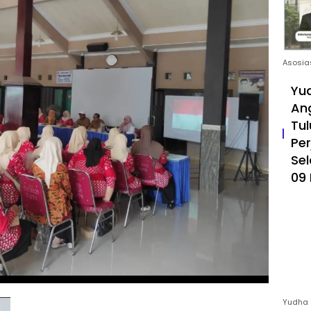
Asosia
Yud
An
Tul
Pe
Sel
09 
Yudha 