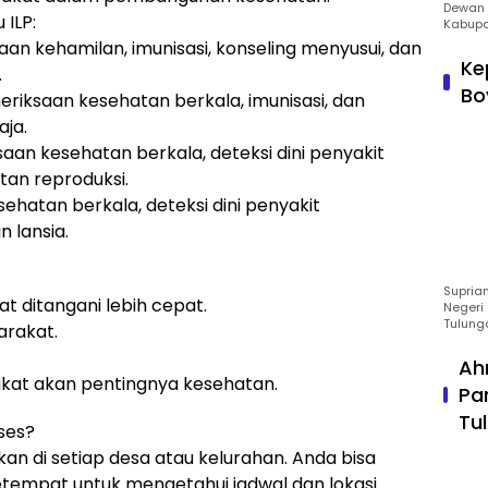
Dewan 
 ILP:
Kabupa
an kehamilan, imunisasi, konseling menyusui, dan
Ke
.
Bo
eriksaan kesehatan berkala, imunisasi, dan
aja.
saan kesehatan berkala, deteksi dini penyakit
tan reproduksi.
ehatan berkala, deteksi dini penyakit
 lansia.
Suprian
at ditangani lebih cepat.
Negeri 
Tulung
arakat.
Ah
kat akan pentingnya kesehatan.
Pa
Tu
ses?
an di setiap desa atau kelurahan. Anda bisa
tempat untuk mengetahui jadwal dan lokasi