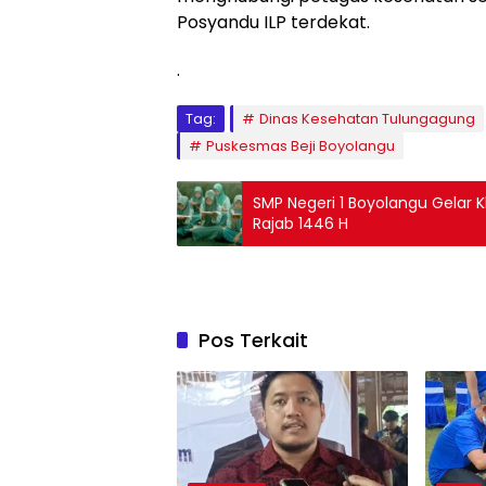
Posyandu ILP terdekat.
.
Tag:
Dinas Kesehatan Tulungagung
Puskesmas Beji Boyolangu
SMP Negeri 1 Boyolangu Gelar
Rajab 1446 H
Pos Terkait