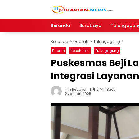
Langsung
ke
konten
Beranda
Surabaya
Tulungagun
Beranda
Daerah
Tulungagung
Daerah
Kesehatan
Tulungagung
Puskesmas Beji L
Integrasi Layanan
Tim Redaksi
2 Min Baca
2 Januari 2025