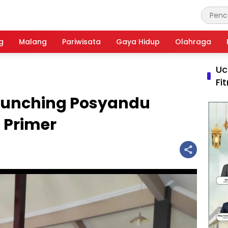
g
Malang
Pariwisata
Gaya Hidup
Olahraga
Uc
Fi
aunching Posyandu
 Primer