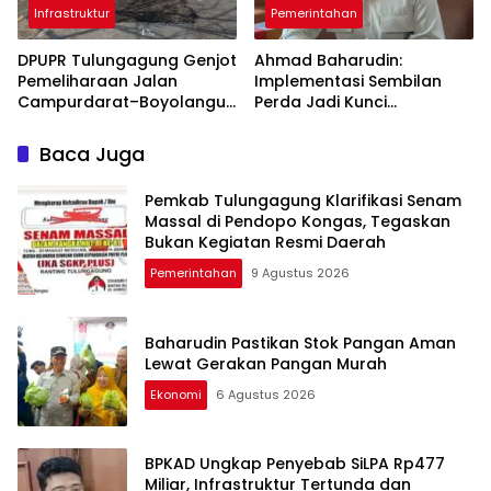
Infrastruktur
Pemerintahan
DPUPR Tulungagung Genjot
Ahmad Baharudin:
Pemeliharaan Jalan
Implementasi Sembilan
Campurdarat–Boyolangu,
Perda Jadi Kunci
Ruas 7,6 Kilometer Mulai
Keberhasilan
Diperbaiki
Pembangunan
Baca Juga
Tulungagung
Pemkab Tulungagung Klarifikasi Senam
Massal di Pendopo Kongas, Tegaskan
Bukan Kegiatan Resmi Daerah
Pemerintahan
9 Agustus 2026
Baharudin Pastikan Stok Pangan Aman
Lewat Gerakan Pangan Murah
Ekonomi
6 Agustus 2026
BPKAD Ungkap Penyebab SiLPA Rp477
Miliar, Infrastruktur Tertunda dan