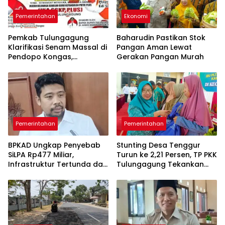
Pemerintahan
Ekonomi
Pemkab Tulungagung
Baharudin Pastikan Stok
Klarifikasi Senam Massal di
Pangan Aman Lewat
Pendopo Kongas,
Gerakan Pangan Murah
Tegaskan Bukan Kegiatan
Resmi Daerah
Pemerintahan
Pemerintahan
BPKAD Ungkap Penyebab
Stunting Desa Tenggur
SiLPA Rp477 Miliar,
Turun ke 2,21 Persen, TP PKK
Infrastruktur Tertunda dan
Tulungagung Tekankan
Belanja Pegawai Dominan
Pendampingan
Berkelanjutan