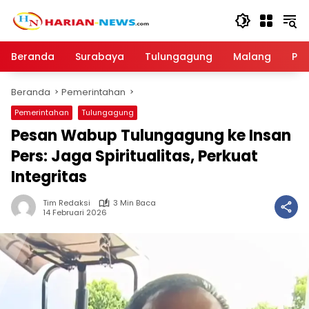
Langsung
ke
konten
Beranda
Surabaya
Tulungagung
Malang
Par
Beranda
Pemerintahan
Pemerintahan
Tulungagung
Pesan Wabup Tulungagung ke Insan
Pers: Jaga Spiritualitas, Perkuat
Integritas
Tim Redaksi
3 Min Baca
14 Februari 2026