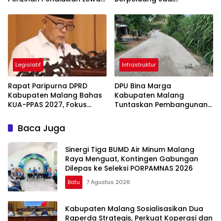
Aplikasi Si Pelot
Percontohan Nasional Air
Minum untuk Program MBG
Legislatif
Infrastruktur
Rapat Paripurna DPRD
DPU Bina Marga
Kabupaten Malang Bahas
Kabupaten Malang
KUA-PPAS 2027, Fokus
Tuntaskan Pembangunan
Perkuat Ekonomi dan SDM
Ruas Bandungrejo–
Srigonco, Perkuat Akses
Baca Juga
Wisata Malang Selatan
Sinergi Tiga BUMD Air Minum Malang
Raya Menguat, Kontingen Gabungan
Dilepas ke Seleksi PORPAMNAS 2026
Batu
7 Agustus 2026
Kabupaten Malang Sosialisasikan Dua
Raperda Strategis, Perkuat Koperasi dan