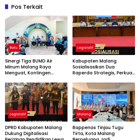
Pos Terkait
Batu
Legislatif
Sinergi Tiga BUMD Air
Kabupaten Malang
Minum Malang Raya
Sosialisasikan Dua
Menguat, Kontingen
Raperda Strategis, Perkuat
Gabungan Dilepas ke
Koperasi dan Penataan
Seleksi PORPAMNAS 2026
Perangkat Daerah
Legislatif
Malang
DPRD Kabupaten Malang
Bappenas Tinjau Tugu
Dukung Digitalisasi
Tirta, Kota Malang
Perizinan Pendidikan Lewat
Berpeluang Jadi