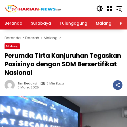
Langsung
ke
konten
Beranda
Surabaya
Tulungagung
Malang
Par
Beranda
Daerah
Malang
Malang
Perumda Tirta Kanjuruhan Tegaskan
Posisinya dengan SDM Bersertifikat
Nasional
Tim Redaksi
3 Min Baca
3 Maret 2025