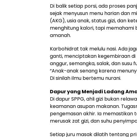
Di balik setiap porsi, ada proses panj
sejak menyusun menu harian dan m
(AKG), usia anak, status gizi, dan k
menghitung kalori, tapi memahami
amanah.
Karbohidrat tak melulu nasi. Ada jag
ganti, menciptakan kegembiraan di 
anggur, semangka, salak, dan susu fu
“Anak-anak senang karena menunya
Di sinilah ilmu bertemu nurani.
Dapur yang Menjadi Ladang Ama
Di dapur SPPG, ahli gizi bukan relawa
keamanan asupan makanan. Tugasnya
pengemasan akhir. Ia memastikan t
merusak zat gizi, dan suhu penyimp
Setiap juru masak dilatih tentang pr