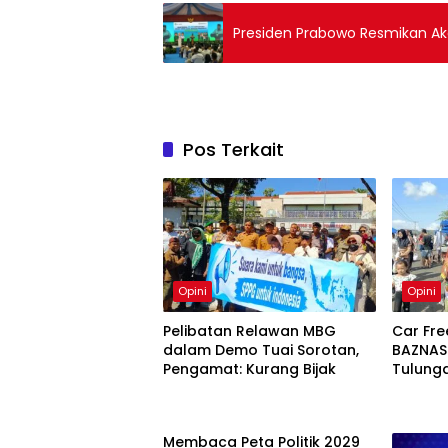
Presiden Prabowo Resmikan Aka
Pos Terkait
Opini
Opini
Pelibatan Relawan MBG
Car Fre
dalam Demo Tuai Sorotan,
BAZNAS
Pengamat: Kurang Bijak
Tulung
Ekonomi Nasional Dim
dari De
Membaca Peta Politik 2029