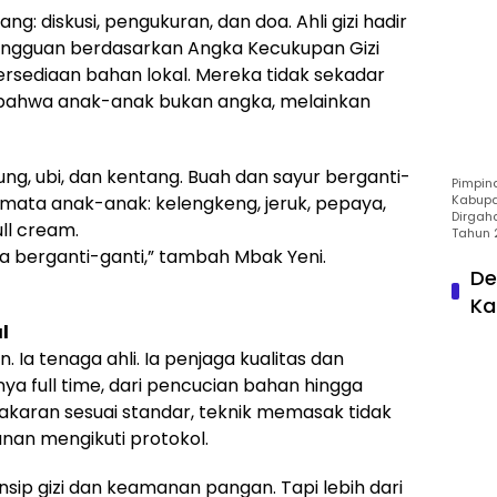
ang: diskusi, pengukuran, dan doa. Ahli gizi hadir
ingguan berdasarkan Angka Kecukupan Gizi
etersediaan bahan lokal. Mereka tidak sekadar
 bahwa anak-anak bukan angka, melainkan
ung, ubi, dan kentang. Buah dan sayur berganti-
Pimpin
Kabupa
mata anak-anak: kelengkeng, jeruk, pepaya,
Dirgah
ll cream.
Tahun 
 berganti-ganti,” tambah Mbak Yeni.
De
Ka
l
n. Ia tenaga ahli. Ia penjaga kualitas dan
 full time, dari pencucian bahan hingga
akaran sesuai standar, teknik memasak tidak
anan mengikuti protokol.
insip gizi dan keamanan pangan. Tapi lebih dari