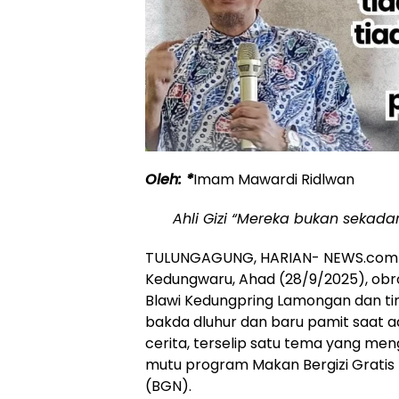
Oleh: *
Imam Mawardi Ridlwan
Ahli Gizi “Mereka bukan sekad
TULUNGAGUNG, HARIAN- NEWS.com – D
Kedungwaru, Ahad (28/9/2025), obro
Blawi Kedungpring Lamongan dan ti
bakda dluhur dan baru pamit saat a
cerita, terselip satu tema yang men
mutu program Makan Bergizi Gratis (
(BGN).