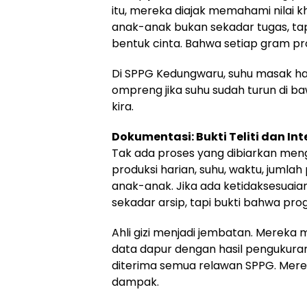
itu, mereka diajak memahami nilai
anak-anak bukan sekadar tugas, tap
bentuk cinta. Bahwa setiap gram pr
Di SPPG Kedungwaru, suhu masak har
ompreng jika suhu sudah turun di ba
kira.
Dokumentasi: Bukti Teliti dan Int
Tak ada proses yang dibiarkan men
produksi harian, suhu, waktu, jumla
anak-anak. Jika ada ketidaksesuaia
sekadar arsip, tapi bukti bahwa prog
Ahli gizi menjadi jembatan. Mereka
data dapur dengan hasil pengukura
diterima semua relawan SPPG. Mere
dampak.