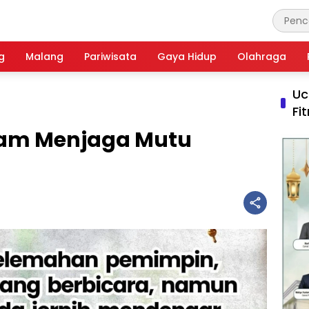
g
Malang
Pariwisata
Gaya Hidup
Olahraga
Uc
Fi
alam Menjaga Mutu