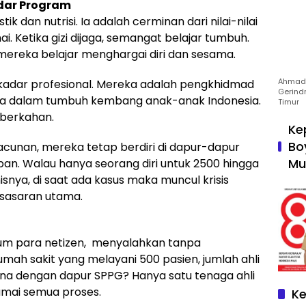
dar Program
 dan nutrisi. Ia adalah cerminan dari nilai-nilai
ai. Ketika gizi dijaga, semangat belajar tumbuh.
mereka belajar menghargai diri dan sesama.
Ahmad 
sekadar profesional. Mereka adalah pengkhidmad
Gerind
ema dalam tumbuh kembang anak-anak Indonesia.
Timur
eberkahan.
Ke
Bo
racunan, mereka tetap berdiri di dapur-dapur
Mu
an. Walau hanya seorang diri untuk 2500 hingga
isnya, di saat ada kasus maka muncul krisis
n sasaran utama.
umum para netizen, menyalahkan tanpa
umah sakit yang melayani 500 pasien, jumlah ahli
ana dengan dapur SPPG? Hanya satu tenaga ahli
samai semua proses.
Ke