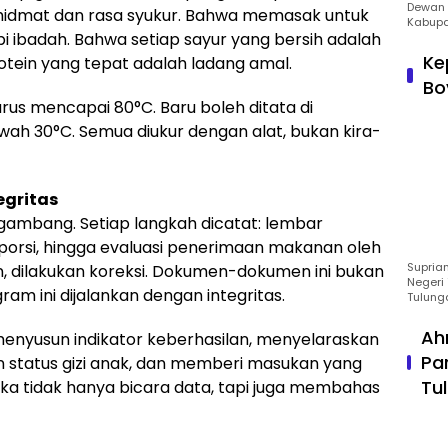
Dewan 
 khidmat dan rasa syukur. Bahwa memasak untuk
Kabupa
i ibadah. Bahwa setiap sayur yang bersih adalah
Ke
otein yang tepat adalah ladang amal.
Bo
us mencapai 80°C. Baru boleh ditata di
wah 30°C. Semua diukur dengan alat, bukan kira-
egritas
gambang. Setiap langkah dicatat: lembar
h porsi, hingga evaluasi penerimaan makanan oleh
Suprian
n, dilakukan koreksi. Dokumen-dokumen ini bukan
Negeri 
ram ini dijalankan dengan integritas.
Tulung
Ah
 menyusun indikator keberhasilan, menyelaraskan
Pa
n status gizi anak, dan memberi masukan yang
Tu
ka tidak hanya bicara data, tapi juga membahas