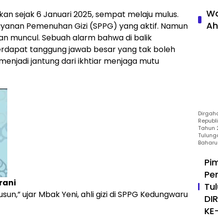
Wa
kan sejak 6 Januari 2025, sempat melaju mulus.
Ah
elayanan Pemenuhan Gizi (SPPG) yang aktif. Namun
an muncul. Sebuah alarm bahwa di balik
Terdapat tanggung jawab besar yang tak boleh
i menjadi jantung dari ikhtiar menjaga mutu
Dirgah
Republ
Tahun 2
Tulung
Baharu
Pi
Pe
rani
Tu
usun,” ujar Mbak Yeni, ahli gizi di SPPG Kedungwaru
DI
KE