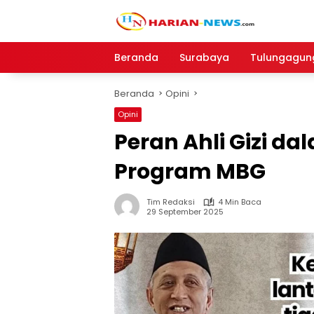
Langsung
ke
konten
Beranda
Surabaya
Tulungagun
Beranda
Opini
Opini
Peran Ahli Gizi d
Program MBG
Tim Redaksi
4 Min Baca
29 September 2025