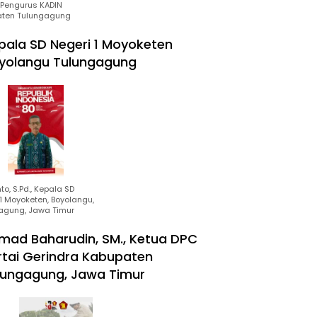
Pengurus KADIN
ten Tulungagung
pala SD Negeri 1 Moyoketen
yolangu Tulungagung
to, S.Pd., Kepala SD
1 Moyoketen, Boyolangu,
agung, Jawa Timur
mad Baharudin, SM., Ketua DPC
rtai Gerindra Kabupaten
lungagung, Jawa Timur