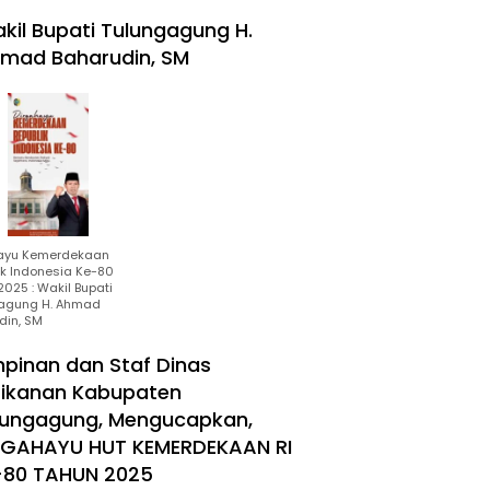
kil Bupati Tulungagung H.
mad Baharudin, SM
ayu Kemerdekaan
ik Indonesia Ke-80
025 : Wakil Bupati
agung H. Ahmad
din, SM
mpinan dan Staf Dinas
rikanan Kabupaten
lungagung, Mengucapkan,
RGAHAYU HUT KEMERDEKAAN RI
-80 TAHUN 2025