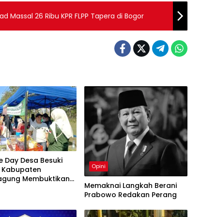
d Massal 26 Ribu KPR FLPP Tapera di Bogor
e Day Desa Besuki
Opini
 Kabupaten
agung Membuktikan
Memaknai Langkah Berani
ulai
Prabowo Redakan Perang
sa