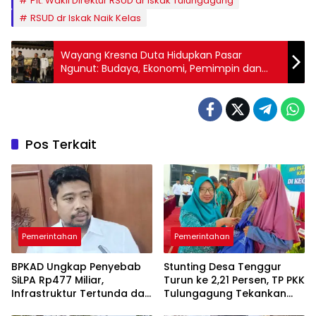
Plt. Wakil Direktur RSUD dr Iskak Tulungagung
RSUD dr Iskak Naik Kelas
Wayang Kresna Duta Hidupkan Pasar
Ngunut: Budaya, Ekonomi, Pemimpin dan
Rakyat Bersatu di Panggung Gayatri
Pos Terkait
Pemerintahan
Pemerintahan
BPKAD Ungkap Penyebab
Stunting Desa Tenggur
SiLPA Rp477 Miliar,
Turun ke 2,21 Persen, TP PKK
Infrastruktur Tertunda dan
Tulungagung Tekankan
Belanja Pegawai Dominan
Pendampingan