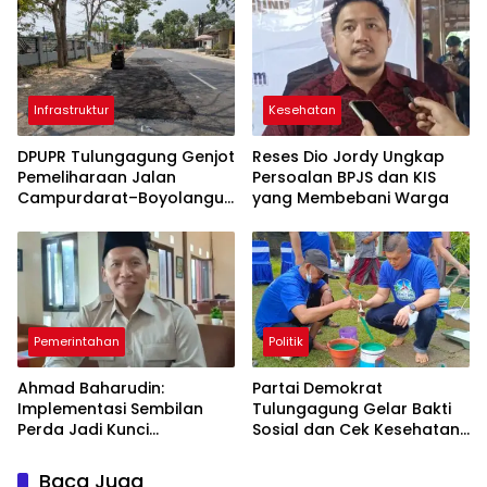
Berkelanjutan
Infrastruktur
Kesehatan
DPUPR Tulungagung Genjot
Reses Dio Jordy Ungkap
Pemeliharaan Jalan
Persoalan BPJS dan KIS
Campurdarat–Boyolangu,
yang Membebani Warga
Ruas 7,6 Kilometer Mulai
Diperbaiki
Pemerintahan
Politik
Ahmad Baharudin:
Partai Demokrat
Implementasi Sembilan
Tulungagung Gelar Bakti
Perda Jadi Kunci
Sosial dan Cek Kesehatan
Keberhasilan
Gratis
Pembangunan
Baca Juga