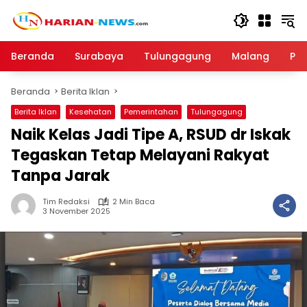
Langsung
ke
konten
Beranda
Surabaya
Tulungagung
Malang
Par
Beranda
Berita Iklan
Berita Iklan
Kesehatan
Pemerintahan
Tulungagung
Naik Kelas Jadi Tipe A, RSUD dr Iskak
Tegaskan Tetap Melayani Rakyat
Tanpa Jarak
Tim Redaksi
2 Min Baca
3 November 2025