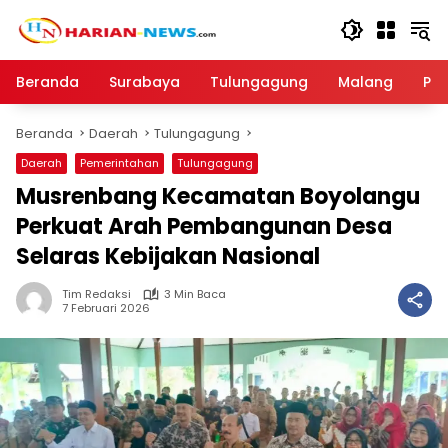
Langsung
ke
konten
Beranda
Surabaya
Tulungagung
Malang
Par
Beranda
Daerah
Tulungagung
Daerah
Pemerintahan
Tulungagung
Musrenbang Kecamatan Boyolangu
Perkuat Arah Pembangunan Desa
Selaras Kebijakan Nasional
Tim Redaksi
3 Min Baca
7 Februari 2026