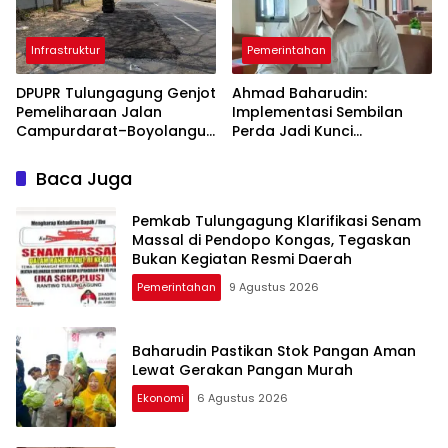
Infrastruktur
Pemerintahan
DPUPR Tulungagung Genjot
Ahmad Baharudin:
Pemeliharaan Jalan
Implementasi Sembilan
Campurdarat–Boyolangu,
Perda Jadi Kunci
Ruas 7,6 Kilometer Mulai
Keberhasilan
Diperbaiki
Pembangunan
Baca Juga
Tulungagung
Pemkab Tulungagung Klarifikasi Senam
Massal di Pendopo Kongas, Tegaskan
Bukan Kegiatan Resmi Daerah
Pemerintahan
9 Agustus 2026
Baharudin Pastikan Stok Pangan Aman
Lewat Gerakan Pangan Murah
Ekonomi
6 Agustus 2026