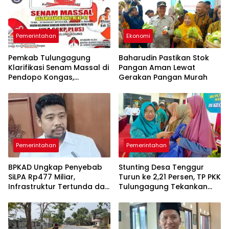
Pemerintahan
Ekonomi
Pemkab Tulungagung
Baharudin Pastikan Stok
Klarifikasi Senam Massal di
Pangan Aman Lewat
Pendopo Kongas,
Gerakan Pangan Murah
Tegaskan Bukan Kegiatan
Resmi Daerah
Pemerintahan
Pemerintahan
BPKAD Ungkap Penyebab
Stunting Desa Tenggur
SiLPA Rp477 Miliar,
Turun ke 2,21 Persen, TP PKK
Infrastruktur Tertunda dan
Tulungagung Tekankan
Belanja Pegawai Dominan
Pendampingan
Berkelanjutan