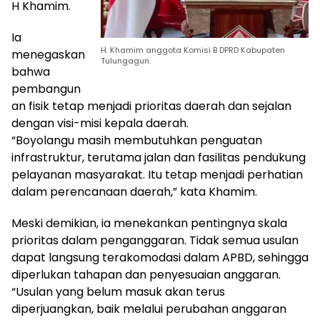
H Khamim.
Ia
H. Khamim anggota Komisi B DPRD Kabupaten
menegaskan
Tulungagun.
bahwa
pembangun
an fisik tetap menjadi prioritas daerah dan sejalan
dengan visi-misi kepala daerah.
“Boyolangu masih membutuhkan penguatan
infrastruktur, terutama jalan dan fasilitas pendukung
pelayanan masyarakat. Itu tetap menjadi perhatian
dalam perencanaan daerah,” kata Khamim.
Meski demikian, ia menekankan pentingnya skala
prioritas dalam penganggaran. Tidak semua usulan
dapat langsung terakomodasi dalam APBD, sehingga
diperlukan tahapan dan penyesuaian anggaran.
“Usulan yang belum masuk akan terus
diperjuangkan, baik melalui perubahan anggaran