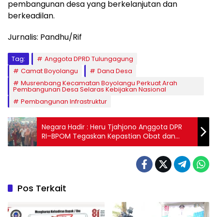
pembangunan desa yang berkelanjutan dan
berkeadilan.
Jurnalis: Pandhu/Rif
Tag:
Anggota DPRD Tulungagung
Camat Boyolangu
Dana Desa
Musrenbang Kecamatan Boyolangu Perkuat Arah
Pembangunan Desa Selaras Kebijakan Nasional
Pembangunan Infrastruktur
Negara Hadir : Heru Tjahjono Anggota DPR
RI–BPOM Tegaskan Kepastian Obat dan
Pangan bagi UMKM Tulungagung
Pos Terkait