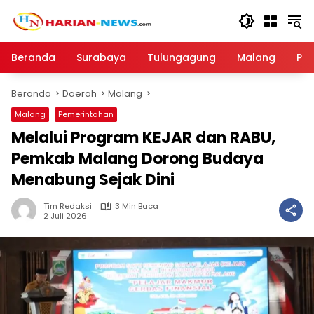
Langsung
ke
konten
Beranda
Surabaya
Tulungagung
Malang
Par
Beranda
Daerah
Malang
Malang
Pemerintahan
Melalui Program KEJAR dan RABU,
Pemkab Malang Dorong Budaya
Menabung Sejak Dini
Tim Redaksi
3 Min Baca
2 Juli 2026