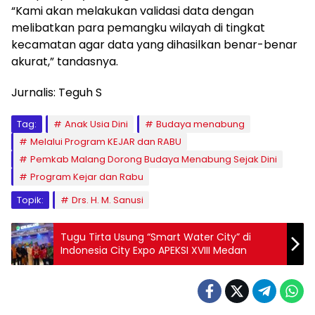
“Kami akan melakukan validasi data dengan
melibatkan para pemangku wilayah di tingkat
kecamatan agar data yang dihasilkan benar-benar
akurat,” tandasnya.
Jurnalis: Teguh S
Tag:
Anak Usia Dini
Budaya menabung
Melalui Program KEJAR dan RABU
Pemkab Malang Dorong Budaya Menabung Sejak Dini
Program Kejar dan Rabu
Topik:
Drs. H. M. Sanusi
Tugu Tirta Usung “Smart Water City” di
Indonesia City Expo APEKSI XVIII Medan