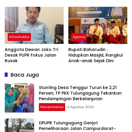
Keberhasilan
Tulungagung Menuju Pasar
Pembangunan
Ekspor
Tulungagung
Infrastruktur
Agama
Anggota Dewan Joko Tri
Bupati Baharudin :
Desak PUPR Fokus Jalan
Hidupkan Masjid, Rangkul
Rusak
Anak-anak Sejak Dini
Baca Juga
Stunting Desa Tenggur Turun ke 2,21
Persen, TP PKK Tulungagung Tekankan
Pendampingan Berkelanjutan
Pemerintahan
5 Agustus 2026
DPUPR Tulungagung Genjot
Pemeliharaan Jalan Campurdarat–