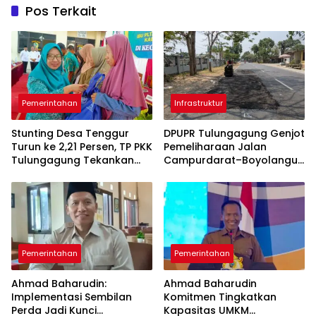
Pos Terkait
Pemerintahan
Infrastruktur
Stunting Desa Tenggur
DPUPR Tulungagung Genjot
Turun ke 2,21 Persen, TP PKK
Pemeliharaan Jalan
Tulungagung Tekankan
Campurdarat–Boyolangu,
Pendampingan
Ruas 7,6 Kilometer Mulai
Berkelanjutan
Diperbaiki
Pemerintahan
Pemerintahan
Ahmad Baharudin:
Ahmad Baharudin
Implementasi Sembilan
Komitmen Tingkatkan
Perda Jadi Kunci
Kapasitas UMKM