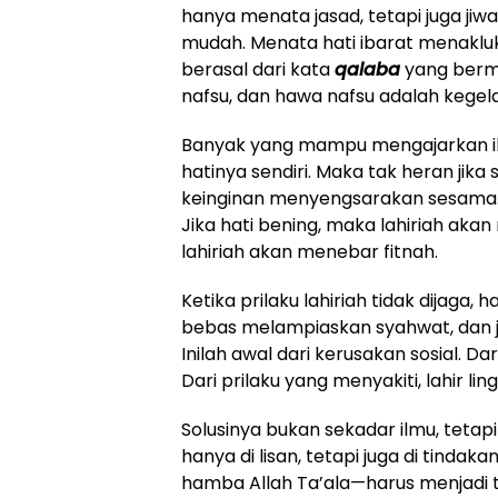
hanya menata jasad, tetapi juga jiwa
mudah. Menata hati ibarat menaklu
berasal dari kata
qalaba
yang berm
nafsu, dan hawa nafsu adalah kegela
Banyak yang mampu mengajarkan i
hatinya sendiri. Maka tak heran jik
keinginan menyengsarakan sesama. Pa
Jika hati bening, maka lahiriah ak
lahiriah akan menebar fitnah.
Ketika prilaku lahiriah tidak dijaga,
bebas melampiaskan syahwat, dan j
Inilah awal dari kerusakan sosial. Dar
Dari prilaku yang menyakiti, lahir li
Solusinya bukan sekadar ilmu, tetapi
hanya di lisan, tetapi juga di tinda
hamba Allah Ta’ala—harus menjadi tu