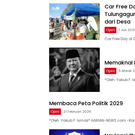
Car Free D
Tulungagun
dari Desa
Opini
1 Juli 202
Car Free Day di
Memaknai 
Opini
5 Maret 
*Oleh: Yakub F. 
Membaca Peta Politik 2029
Opini
21 Februari 2026
*Oleh: Yakub F. Ismail* HARIAN-NEWS.com -Kon