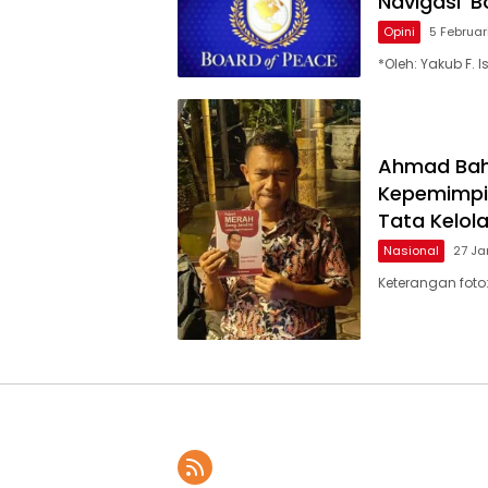
Navigasi ‘B
Opini
5 Februar
*Oleh: Yakub F. 
Ahmad Baha
Kepemimpin
Tata Kelola
Nasional
27 Ja
Keterangan foto