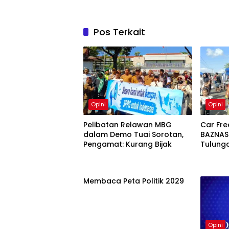
Pos Terkait
Opini
Opini
Pelibatan Relawan MBG
Car Fre
dalam Demo Tuai Sorotan,
BAZNAS
Pengamat: Kurang Bijak
Tulung
Ekonomi Nasional Dim
dari De
Membaca Peta Politik 2029
Opini