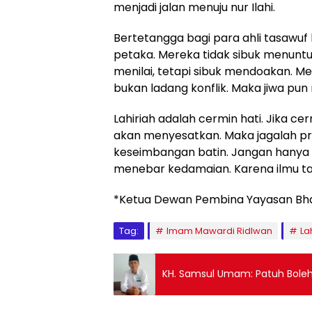
menjadi jalan menuju nur Ilahi.
Bertetangga bagi para ahli tasa
petaka. Mereka tidak sibuk menuntut
menilai, tetapi sibuk mendoakan. M
bukan ladang konflik. Maka jiwa pun
Lahiriah adalah cermin hati. Jika c
akan menyesatkan. Maka jagalah pril
keseimbangan batin. Jangan hanya me
menebar kedamaian. Karena ilmu tan
*Ketua Dewan Pembina Yayasan Bha
Tag:
Imam Mawardi Ridlwan
La
KH. Samsul Umam: Patuh Boleh