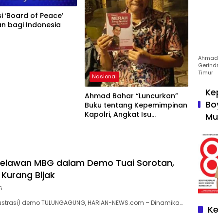
i ‘Board of Peace’
an bagi Indonesia
Ahmad 
Gerind
Timur
Nasional
Ke
Ahmad Bahar “Luncurkan”
Bo
Buku tentang Kepemimpinan
Kapolri, Angkat Isu
Mu
Regenerasi dan Tata Kelola
Polri
Relawan MBG dalam Demo Tuai Sorotan,
Kurang Bijak
6
Ilustrasi) demo TULUNGAGUNG, HARIAN-NEWS.com – Dinamika…
Ke