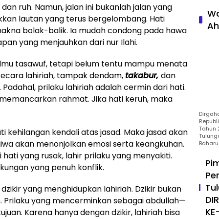
 dan ruh. Namun, jalan ini bukanlah jalan yang
Wa
kkan lautan yang terus bergelombang. Hati
Ah
akna bolak-balik. Ia mudah condong pada hawa
pan yang menjauhkan dari nur Ilahi.
lmu tasawuf, tetapi belum tentu mampu menata
a secara lahiriah, tampak dendam,
takabur,
dan
dahal, prilaku lahiriah adalah cermin dari hati.
an memancarkan rahmat. Jika hati keruh, maka
Dirgah
Republ
Tahun 2
 hati kehilangan kendali atas jasad. Maka jasad akan
Tulung
iwa akan menonjolkan emosi serta keangkuhan.
Baharu
i hati yang rusak, lahir prilaku yang menyakiti.
Pi
ngkungan yang penuh konflik.
Pe
Tu
 dzikir yang menghidupkan lahiriah. Dzikir bukan
DI
kan. Prilaku yang mencerminkan sebagai abdullah—
KE
juan. Karena hanya dengan dzikir, lahiriah bisa