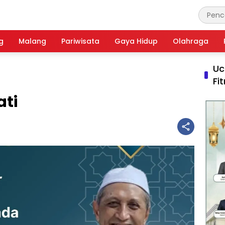
g
Malang
Pariwisata
Gaya Hidup
Olahraga
Uc
Fi
ati