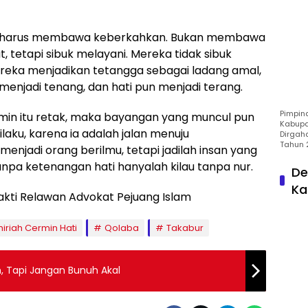
wuf harus membawa keberkahkan. Bukan membawa
, tetapi sibuk melayani. Mereka tidak sibuk
ereka menjadikan tetangga sebagai ladang amal,
 menjadi tenang, dan hati pun menjadi terang.
Pimpin
ermin itu retak, maka bayangan yang muncul pun
Kabupa
aku, karena ia adalah jalan menuju
Dirgah
Tahun 
njadi orang berilmu, tetapi jadilah insan yang
pa ketenangan hati hanyalah kilau tanpa nur.
De
Ka
kti Relawan Advokat Pejuang Islam
hiriah Cermin Hati
Qolaba
Takabur
, Tapi Jangan Bunuh Akal