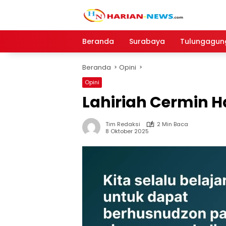
Langsung
ke
konten
Beranda
Surabaya
Tulungagun
Beranda
Opini
Opini
Lahiriah Cermin H
Tim Redaksi
2 Min Baca
8 Oktober 2025