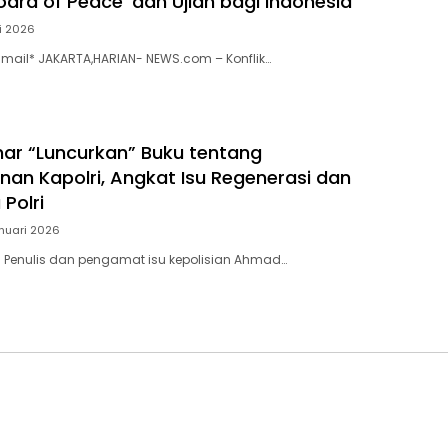
oard of Peace’ dan Ujian bagi Indonesia
i 2026
Ismail* JAKARTA,HARIAN- NEWS.com – Konflik…
r “Luncurkan” Buku tentang
an Kapolri, Angkat Isu Regenerasi dan
 Polri
nuari 2026
: Penulis dan pengamat isu kepolisian Ahmad…