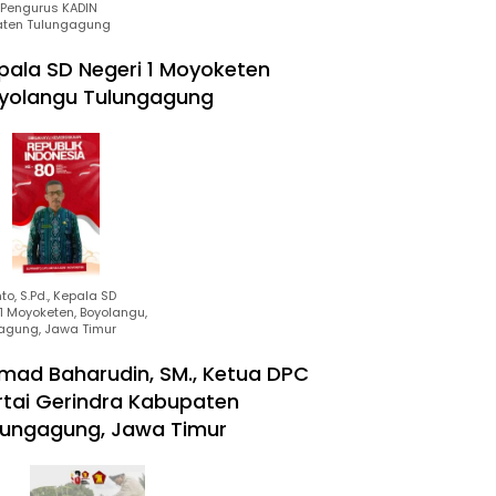
Pengurus KADIN
ten Tulungagung
pala SD Negeri 1 Moyoketen
yolangu Tulungagung
to, S.Pd., Kepala SD
1 Moyoketen, Boyolangu,
agung, Jawa Timur
mad Baharudin, SM., Ketua DPC
rtai Gerindra Kabupaten
lungagung, Jawa Timur