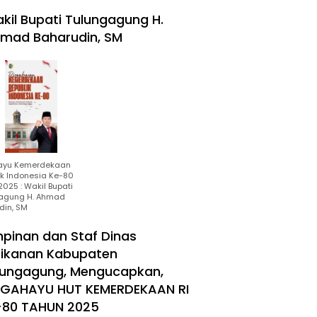
kil Bupati Tulungagung H.
mad Baharudin, SM
ayu Kemerdekaan
ik Indonesia Ke-80
025 : Wakil Bupati
agung H. Ahmad
din, SM
mpinan dan Staf Dinas
rikanan Kabupaten
lungagung, Mengucapkan,
RGAHAYU HUT KEMERDEKAAN RI
-80 TAHUN 2025