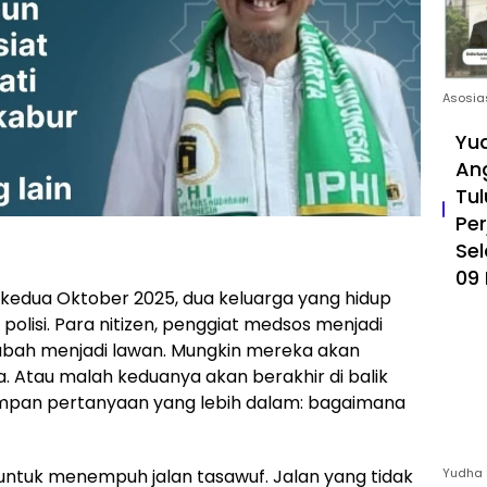
Asosia
Yud
An
Tul
Pe
Sel
09 
edua Oktober 2025, dua keluarga yang hidup
olisi. Para nitizen, penggiat medsos menjadi
ubah menjadi lawan. Mungkin mereka akan
a. Atau malah keduanya akan berakhir di balik
ersimpan pertanyaan yang lebih dalam: bagaimana
n untuk menempuh jalan tasawuf. Jalan yang tidak
Yudha 