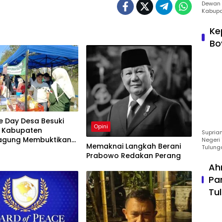
Dewan 
Kabupa
Ke
Bo
e Day Desa Besuki
Opini
 Kabupaten
Suprian
agung Membuktikan
Negeri 
Memaknai Langkah Berani
Tulung
ulai
Prabowo Redakan Perang
sa
Ah
Pa
Tu