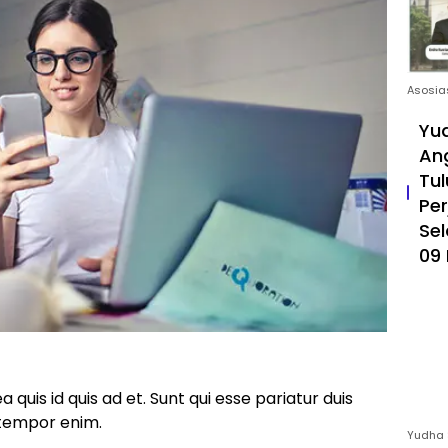
Asosia
Yud
An
Tul
Pe
Sel
09 
ea quis id quis ad et. Sunt qui esse pariatur duis
 tempor enim.
Yudha 