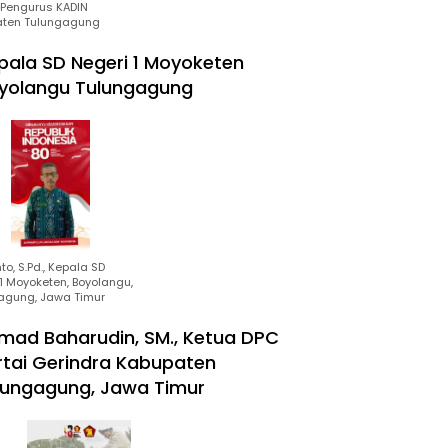
Pengurus KADIN
ten Tulungagung
pala SD Negeri 1 Moyoketen
yolangu Tulungagung
to, S.Pd., Kepala SD
1 Moyoketen, Boyolangu,
agung, Jawa Timur
mad Baharudin, SM., Ketua DPC
rtai Gerindra Kabupaten
lungagung, Jawa Timur