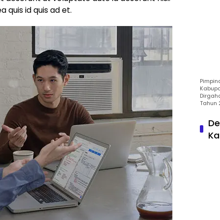
a quis id quis ad et.
Pimpin
Kabupa
Dirgah
Tahun 
De
Ka