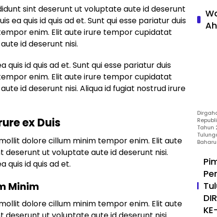
didunt sint deserunt ut voluptate aute id deserunt
Wa
duis ea quis id quis ad et. Sunt qui esse pariatur duis
Ah
tempor enim. Elit aute irure tempor cupidatat
aute id deserunt nisi.
ea quis id quis ad et. Sunt qui esse pariatur duis
tempor enim. Elit aute irure tempor cupidatat
aute id deserunt nisi. Aliqua id fugiat nostrud irure
Dirgah
rure ex Duis
Republ
Tahun 2
Tulung
mollit dolore cillum minim tempor enim. Elit aute
Baharu
t deserunt ut voluptate aute id deserunt nisi.
Pi
a quis id quis ad et.
Pe
Tu
um Minim
DI
mollit dolore cillum minim tempor enim. Elit aute
KE
t deserunt ut voluptate aute id deserunt nisi.