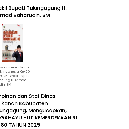
kil Bupati Tulungagung H.
mad Baharudin, SM
ayu Kemerdekaan
ik Indonesia Ke-80
025 : Wakil Bupati
agung H. Ahmad
din, SM
mpinan dan Staf Dinas
rikanan Kabupaten
lungagung, Mengucapkan,
RGAHAYU HUT KEMERDEKAAN RI
-80 TAHUN 2025