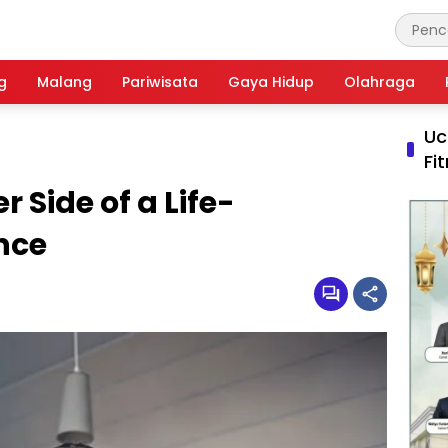
g
Malang
Pariwisata
Gaya Hidup
Olahraga
Uc
Fi
r Side of a Life-
nce