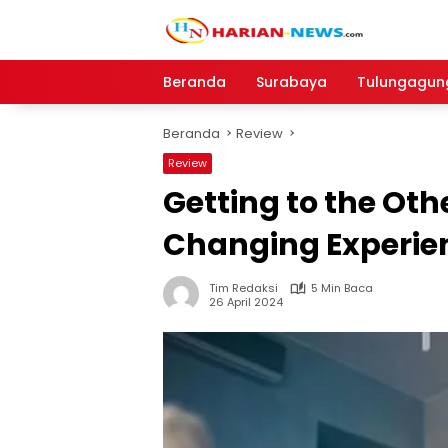
Langsung
ke
konten
Beranda
Surabaya
Tulungagun
Beranda
Review
Review
Getting to the Othe
Changing Experie
Tim Redaksi
5 Min Baca
26 April 2024