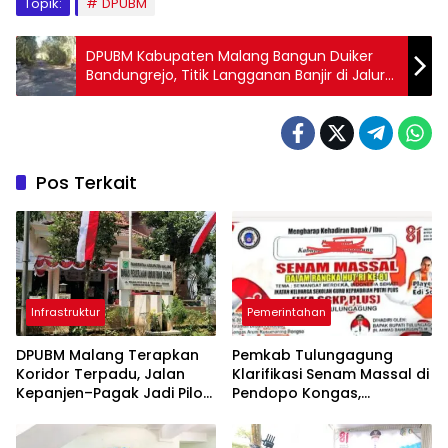
Topik:
DPUBM
DPUBM Kabupaten Malang Bangun Duiker
Bandungrejo, Titik Langganan Banjir di Jalur
Bantur–Pagak Mulai Teratasi
Pos Terkait
Infrastruktur
Pemerintahan
DPUBM Malang Terapkan
Pemkab Tulungagung
Koridor Terpadu, Jalan
Klarifikasi Senam Massal di
Kepanjen–Pagak Jadi Pilot
Pendopo Kongas,
Project
Tegaskan Bukan Kegiatan
Resmi Daerah