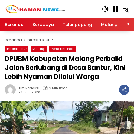
Langsung
ke
konten
Beranda
Surabaya
Tulungagung
Malang
Par
Beranda
Infrastruktur
Infrastruktur
Malang
Pemerintahan
DPUBM Kabupaten Malang Perbaiki
Jalan Berlubang di Desa Bantur, Kini
Lebih Nyaman Dilalui Warga
Tim Redaksi
2 Min Baca
22 Juni 2026