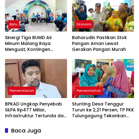
Batu
Ekonomi
Sinergi Tiga BUMD Air
Baharudin Pastikan Stok
Minum Malang Raya
Pangan Aman Lewat
Menguat, Kontingen
Gerakan Pangan Murah
Gabungan Dilepas ke
Seleksi PORPAMNAS 2026
Pemerintahan
Pemerintahan
BPKAD Ungkap Penyebab
Stunting Desa Tenggur
SiLPA Rp477 Miliar,
Turun ke 2,21 Persen, TP PKK
Infrastruktur Tertunda dan
Tulungagung Tekankan
Belanja Pegawai Dominan
Pendampingan
Berkelanjutan
Baca Juga