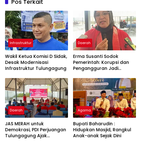
Pos Terkait
Infrastruktur
Daerah
Wakil Ketua Komisi D Sidak,
Erma Susanti Sodok
Desak Modernisasi
Pemerintah: Korupsi dan
Infrastruktur Tulungagung
Pengangguran Jadi
Ancaman Demokrasi
Daerah
Agama
JAS MERAH untuk
Bupati Baharudin :
Demokrasi, PDI Perjuangan
Hidupkan Masjid, Rangkul
Tulungagung Ajak
Anak-anak Sejak Dini