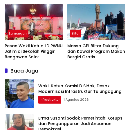
Generasi Muda Tak
Lupakan Kudatuli
Lamongan
Blitar
Pesan Wakil Ketua LD PWNU
Massa GPI Blitar Dukung
Jatim di Sekolah Pinggir
dan Kawal Program Makan
Bengawan Solo:
Bergizi Gratis
Lingkungan Baik Jadi Kunci
Lahirnya Generasi
Baca Juga
Berakhlak
Wakil Ketua Komisi D Sidak, Desak
Modernisasi Infrastruktur Tulungagung
Infrastruktur
1 Agustus 2026
Erma Susanti Sodok Pemerintah: Korupsi
dan Pengangguran Jadi Ancaman
Demokrasi