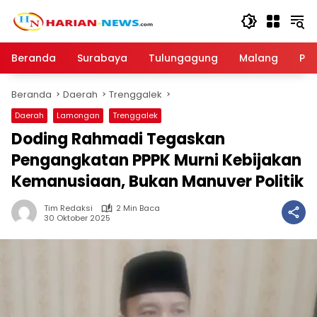
Langsung
ke
konten
Beranda
Surabaya
Tulungagung
Malang
Par
Beranda
Daerah
Trenggalek
Daerah
Lamongan
Trenggalek
Doding Rahmadi Tegaskan
Pengangkatan PPPK Murni Kebijakan
Kemanusiaan, Bukan Manuver Politik
Tim Redaksi
2 Min Baca
30 Oktober 2025