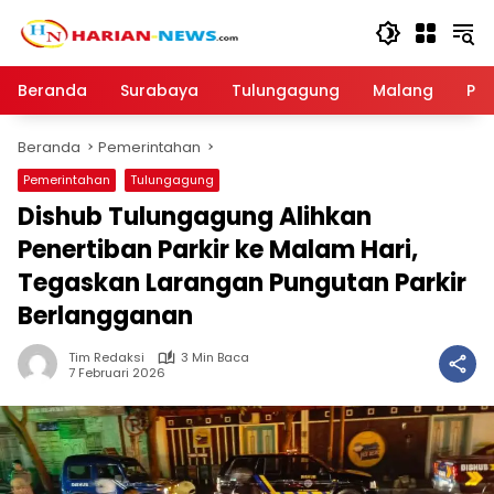
Langsung
ke
konten
Beranda
Surabaya
Tulungagung
Malang
Par
Beranda
Pemerintahan
Pemerintahan
Tulungagung
Dishub Tulungagung Alihkan
Penertiban Parkir ke Malam Hari,
Tegaskan Larangan Pungutan Parkir
Berlangganan
Tim Redaksi
3 Min Baca
7 Februari 2026