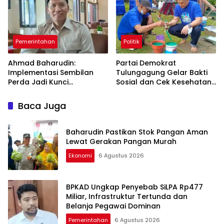
Pemerintahan
Politik
Ahmad Baharudin:
Partai Demokrat
Implementasi Sembilan
Tulungagung Gelar Bakti
Perda Jadi Kunci
Sosial dan Cek Kesehatan
Keberhasilan
Gratis
Pembangunan
Baca Juga
Tulungagung
Baharudin Pastikan Stok Pangan Aman
Lewat Gerakan Pangan Murah
Ekonomi
6 Agustus 2026
BPKAD Ungkap Penyebab SiLPA Rp477
Miliar, Infrastruktur Tertunda dan
Belanja Pegawai Dominan
Pemerintahan
6 Agustus 2026