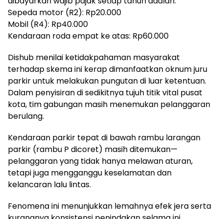
dibayarkan wajib pajak setiap tahun adalah:
Sepeda motor (R2): Rp20.000
Mobil (R4): Rp40.000
Kendaraan roda empat ke atas: Rp60.000
Dishub menilai ketidakpahaman masyarakat
terhadap skema ini kerap dimanfaatkan oknum juru
parkir untuk melakukan pungutan di luar ketentuan.
Dalam penyisiran di sedikitnya tujuh titik vital pusat
kota, tim gabungan masih menemukan pelanggaran
berulang.
Kendaraan parkir tepat di bawah rambu larangan
parkir (rambu P dicoret) masih ditemukan—
pelanggaran yang tidak hanya melawan aturan,
tetapi juga mengganggu keselamatan dan
kelancaran lalu lintas.
Fenomena ini menunjukkan lemahnya efek jera serta
kurangnya konsistensi penindakan selama ini.