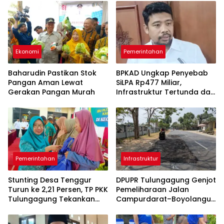
Ekonomi
Pemerintahan
Baharudin Pastikan Stok
BPKAD Ungkap Penyebab
Pangan Aman Lewat
SiLPA Rp477 Miliar,
Gerakan Pangan Murah
Infrastruktur Tertunda dan
Belanja Pegawai Dominan
Pemerintahan
Infrastruktur
Stunting Desa Tenggur
DPUPR Tulungagung Genjot
Turun ke 2,21 Persen, TP PKK
Pemeliharaan Jalan
Tulungagung Tekankan
Campurdarat–Boyolangu,
Pendampingan
Ruas 7,6 Kilometer Mulai
Berkelanjutan
Diperbaiki