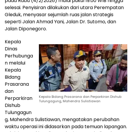
pada Rabu (4/2/2026) mulai pukul 19.00 WIB hingga
selesai. Penyisiran dilakukan dari utara Perempatan
Gleduk, menyasar sejumlah ruas jalan strategis
seperti Jalan Ahmad Yani, Jalan Dr. Sutomo, dan
Jalan Diponegoro.
Kepala
Dinas
Perhubunga
n melalui
Kepala
Bidang
Prasarana
dan
Kepala Bidang Prasarana dan Perparkiran Dishub
Perparkiran
Tulungagung, Mahendra Sulistiawan
Dishub
Tulungagun
g, Mahendra Sulistiawan, mengatakan perubahan
waktu operasi ini didasarkan pada temuan lapangan.