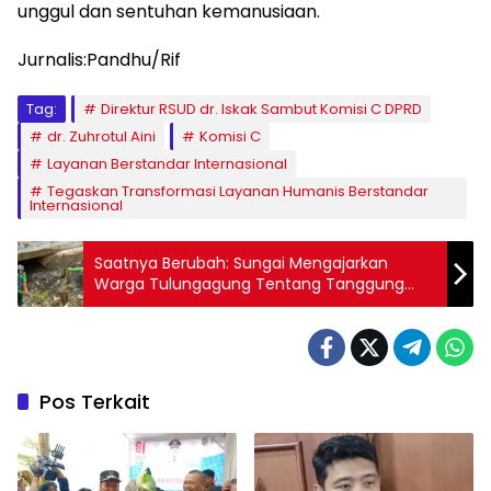
unggul dan sentuhan kemanusiaan.
Jurnalis:Pandhu/Rif
Tag:
Direktur RSUD dr. Iskak Sambut Komisi C DPRD
dr. Zuhrotul Aini
Komisi C
Layanan Berstandar Internasional
Tegaskan Transformasi Layanan Humanis Berstandar
Internasional
Saatnya Berubah: Sungai Mengajarkan
Warga Tulungagung Tentang Tanggung
Jawab Sampah
Pos Terkait