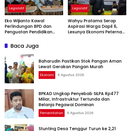
Legislatif
Legislatif
Eko Wijianto Kawal
Wahyu Pratama Serap
Perlindungan BPD dan
Aspirasi Warga Dapil 6,
Penguatan Pendidikan
Lesunya Ekonomi Peternak
Karakter di Tulungagung
Jadi Sorotan
Baca Juga
Baharudin Pastikan Stok Pangan Aman
Lewat Gerakan Pangan Murah
Ekonomi
6 Agustus 2026
BPKAD Ungkap Penyebab SiLPA Rp477
Miliar, Infrastruktur Tertunda dan
Belanja Pegawai Dominan
Pemerintahan
6 Agustus 2026
Stunting Desa Tenggur Turun ke 2,21