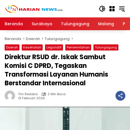
Langsung
ke
konten
Beranda
Surabaya
Tulungagung
Malang
Par
Beranda
Daerah
Tulungagung
Daerah
Kesehatan
Legislatif
Pemerintahan
Tulungagung
Direktur RSUD dr. Iskak Sambut
Komisi C DPRD, Tegaskan
Transformasi Layanan Humanis
Berstandar Internasional
Tim Redaksi
2 Min Baca
19 Februari 2026