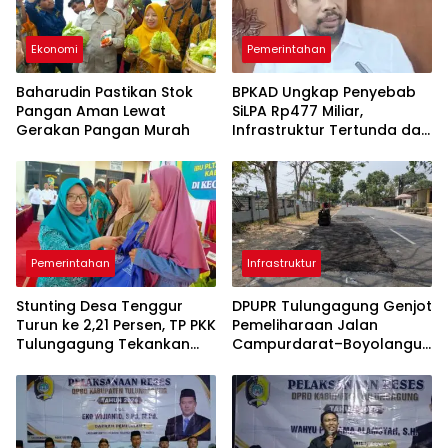
Ekonomi
Pemerintahan
Baharudin Pastikan Stok
BPKAD Ungkap Penyebab
Pangan Aman Lewat
SiLPA Rp477 Miliar,
Gerakan Pangan Murah
Infrastruktur Tertunda dan
Belanja Pegawai Dominan
Pemerintahan
Infrastruktur
Stunting Desa Tenggur
DPUPR Tulungagung Genjot
Turun ke 2,21 Persen, TP PKK
Pemeliharaan Jalan
Tulungagung Tekankan
Campurdarat–Boyolangu,
Pendampingan
Ruas 7,6 Kilometer Mulai
Berkelanjutan
Diperbaiki