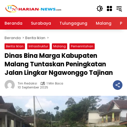
Langsung
ke
konten
Beranda
Surabaya
Tulungagung
Malang
Par
Beranda
Berita Iklan
Berita Iklan
Infrastruktur
Malang
Pemerintahan
Dinas Bina Marga Kabupaten
Malang Tuntaskan Peningkatan
Jalan Lingkar Ngawonggo Tajinan
Tim Redaksi
1 Min Baca
10 September 2025