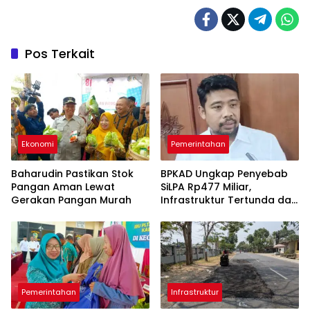
Pos Terkait
Ekonomi
Pemerintahan
Baharudin Pastikan Stok
BPKAD Ungkap Penyebab
Pangan Aman Lewat
SiLPA Rp477 Miliar,
Gerakan Pangan Murah
Infrastruktur Tertunda dan
Belanja Pegawai Dominan
Pemerintahan
Infrastruktur