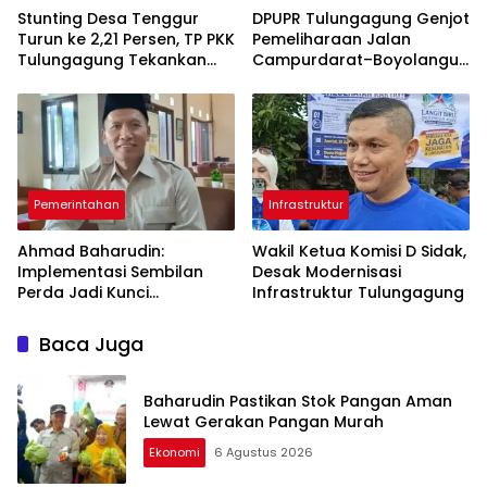
Stunting Desa Tenggur
DPUPR Tulungagung Genjot
Turun ke 2,21 Persen, TP PKK
Pemeliharaan Jalan
Tulungagung Tekankan
Campurdarat–Boyolangu,
Pendampingan
Ruas 7,6 Kilometer Mulai
Berkelanjutan
Diperbaiki
Pemerintahan
Infrastruktur
Ahmad Baharudin:
Wakil Ketua Komisi D Sidak,
Implementasi Sembilan
Desak Modernisasi
Perda Jadi Kunci
Infrastruktur Tulungagung
Keberhasilan
Pembangunan
Baca Juga
Tulungagung
Baharudin Pastikan Stok Pangan Aman
Lewat Gerakan Pangan Murah
Ekonomi
6 Agustus 2026