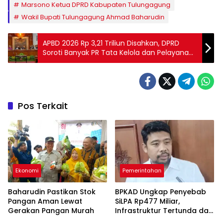
Marsono Ketua DPRD Kabupaten Tulungagung
Wakil Bupati Tulungagung Ahmad Baharudin
APBD 2026 Rp 3,21 Triliun Disahkan, DPRD
Soroti Banyak PR Tata Kelola dan Pelayanan
Publik di Tulungagung
Pos Terkait
Ekonomi
Pemerintahan
Baharudin Pastikan Stok
BPKAD Ungkap Penyebab
Pangan Aman Lewat
SiLPA Rp477 Miliar,
Gerakan Pangan Murah
Infrastruktur Tertunda dan
Belanja Pegawai Dominan