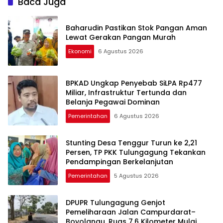
Baca Juga
Tulungagung
Baharudin Pastikan Stok Pangan Aman
Lewat Gerakan Pangan Murah
Ekonomi
6 Agustus 2026
BPKAD Ungkap Penyebab SiLPA Rp477
Miliar, Infrastruktur Tertunda dan
Belanja Pegawai Dominan
Pemerintahan
6 Agustus 2026
Stunting Desa Tenggur Turun ke 2,21
Persen, TP PKK Tulungagung Tekankan
Pendampingan Berkelanjutan
Pemerintahan
5 Agustus 2026
DPUPR Tulungagung Genjot
Pemeliharaan Jalan Campurdarat–
Boyolangu, Ruas 7,6 Kilometer Mulai