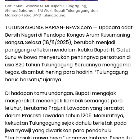
Gatut Sunu Wibowo SE ME Bupati Tulungagung,
Ahmad Baharudin SM Wakil Bupati Tulungagung dan
Marsono Ketua DPRD Tulungagung.
TULUNGAGUNG, HARIAN-NEWS.com — Upacara adat
Bersih Negeri di Pendopo Kongas Arum Kusumaning
Bangsa, Selasa (18/11/2025), berubah menjadi
panggung refleksi mendalam ketika Bupati H. Gatut
Sunu Wibowo menyerukan pentingnya persatuan di
usia 820 tahun Tulungagung. Seruannya menggema
tegas, disambut hening para hadirin. “Tulungagung
harus bersatu,” ujarnya.
Di hadapan tamu undangan, Bupati mengajak
masyarakat menengok kembali semangat para
leluhur, terutama Prajurit Lawadan yang tercatat
dalam Prasasti Lawadan tahun 1205. Menurutnya,
kekuatan Tulungagung sejak dahulu terletak pada
jiwa nyawiji yang diwariskan para pendahulu.
“Jer basuki mawa beya,” ucapnya lantang. Pesan itu