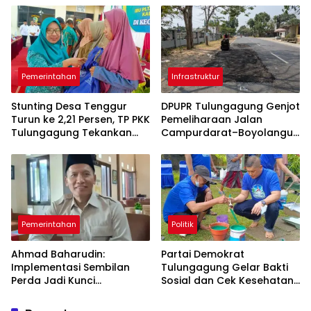
Pemerintahan
Infrastruktur
Stunting Desa Tenggur
DPUPR Tulungagung Genjot
Turun ke 2,21 Persen, TP PKK
Pemeliharaan Jalan
Tulungagung Tekankan
Campurdarat–Boyolangu,
Pendampingan
Ruas 7,6 Kilometer Mulai
Berkelanjutan
Diperbaiki
Pemerintahan
Politik
Ahmad Baharudin:
Partai Demokrat
Implementasi Sembilan
Tulungagung Gelar Bakti
Perda Jadi Kunci
Sosial dan Cek Kesehatan
Keberhasilan
Gratis
Pembangunan