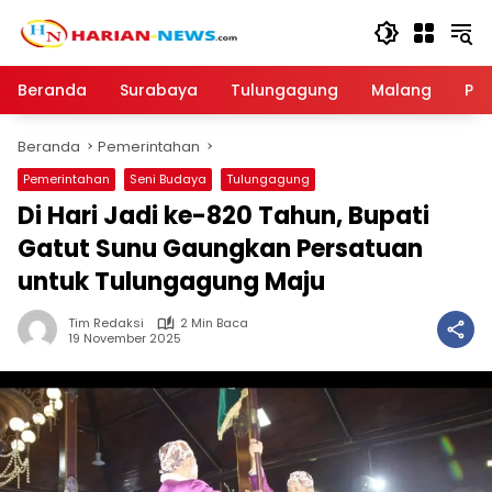
Langsung
ke
konten
Beranda
Surabaya
Tulungagung
Malang
Par
Beranda
Pemerintahan
Pemerintahan
Seni Budaya
Tulungagung
Di Hari Jadi ke-820 Tahun, Bupati
Gatut Sunu Gaungkan Persatuan
untuk Tulungagung Maju
Tim Redaksi
2 Min Baca
19 November 2025