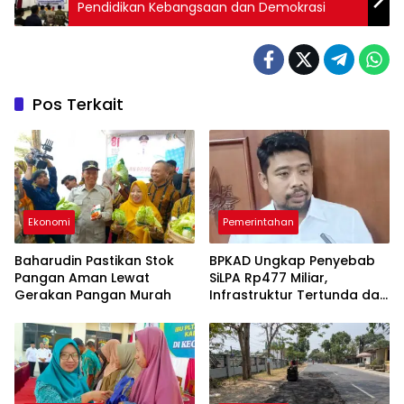
Pendidikan Kebangsaan dan Demokrasi
Pos Terkait
Ekonomi
Pemerintahan
Baharudin Pastikan Stok
BPKAD Ungkap Penyebab
Pangan Aman Lewat
SiLPA Rp477 Miliar,
Gerakan Pangan Murah
Infrastruktur Tertunda dan
Belanja Pegawai Dominan