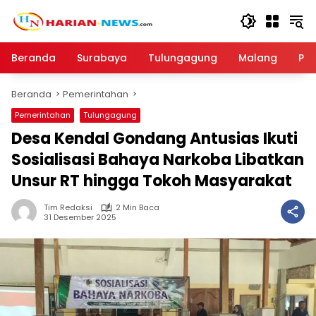
Langsung
ke
konten
Beranda
Surabaya
Tulungagung
Malang
Par
Beranda
Pemerintahan
Pemerintahan
Tulungagung
Desa Kendal Gondang Antusias Ikuti
Sosialisasi Bahaya Narkoba Libatkan
Unsur RT hingga Tokoh Masyarakat
Tim Redaksi
2 Min Baca
31 Desember 2025