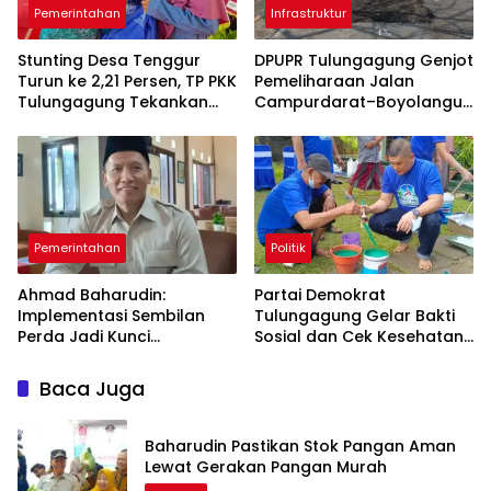
Pemerintahan
Infrastruktur
Stunting Desa Tenggur
DPUPR Tulungagung Genjot
Turun ke 2,21 Persen, TP PKK
Pemeliharaan Jalan
Tulungagung Tekankan
Campurdarat–Boyolangu,
Pendampingan
Ruas 7,6 Kilometer Mulai
Berkelanjutan
Diperbaiki
Pemerintahan
Politik
Ahmad Baharudin:
Partai Demokrat
Implementasi Sembilan
Tulungagung Gelar Bakti
Perda Jadi Kunci
Sosial dan Cek Kesehatan
Keberhasilan
Gratis
Pembangunan
Baca Juga
Tulungagung
Baharudin Pastikan Stok Pangan Aman
Lewat Gerakan Pangan Murah