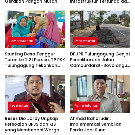
Gerakan Pangan Murah
Infrastruktur Tertunda dan
Belanja Pegawai Dominan
Pemerintahan
Infrastruktur
Stunting Desa Tenggur
DPUPR Tulungagung Genjot
Turun ke 2,21 Persen, TP PKK
Pemeliharaan Jalan
Tulungagung Tekankan
Campurdarat–Boyolangu,
Pendampingan
Ruas 7,6 Kilometer Mulai
Berkelanjutan
Diperbaiki
Kesehatan
Pemerintahan
Reses Dio Jordy Ungkap
Ahmad Baharudin:
Persoalan BPJS dan KIS
Implementasi Sembilan
yang Membebani Warga
Perda Jadi Kunci