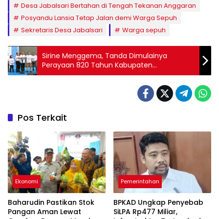
Desa Jabalsari Bertahan di Tengah Tekanan Anggaran
Posyandu Lansia Tetap Jalan demi Warga Sepuh
Sekretaris Desa Jabalsari
Warga sepuh
Sirine Menggema, Tanda Dimulainya
Perayaan 820 Tahun Kabupaten
Tulungagung
Pos Terkait
Ekonomi
Pemerintahan
Baharudin Pastikan Stok
BPKAD Ungkap Penyebab
Pangan Aman Lewat
SiLPA Rp477 Miliar,