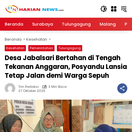
Langsung
ke
konten
Beranda
Surabaya
Tulungagung
Malang
Par
Beranda
Kesehatan
Kesehatan
Pemerintahan
Tulungagung
Desa Jabalsari Bertahan di Tengah
Tekanan Anggaran, Posyandu Lansia
Tetap Jalan demi Warga Sepuh
Tim Redaksi
3 Min Baca
27 Oktober 2025