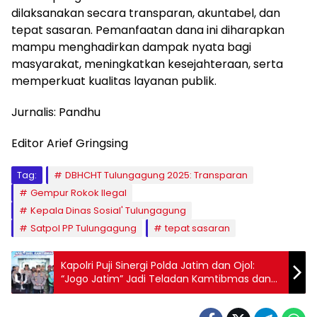
dilaksanakan secara transparan, akuntabel, dan
tepat sasaran. Pemanfaatan dana ini diharapkan
mampu menghadirkan dampak nyata bagi
masyarakat, meningkatkan kesejahteraan, serta
memperkuat kualitas layanan publik.
Jurnalis: Pandhu
Editor Arief Gringsing
Tag:
DBHCHT Tulungagung 2025: Transparan
Gempur Rokok Ilegal
Kepala Dinas Sosial' Tulungagung
Satpol PP Tulungagung
tepat sasaran
Kapolri Puji Sinergi Polda Jatim dan Ojol:
“Jogo Jatim” Jadi Teladan Kamtibmas dan
Penggerak Ekonomi Rakyat