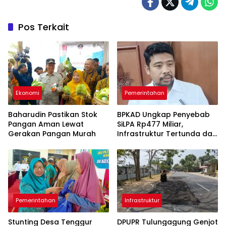
Pos Terkait
Ekonomi
Pemerintahan
Baharudin Pastikan Stok
BPKAD Ungkap Penyebab
Pangan Aman Lewat
SiLPA Rp477 Miliar,
Gerakan Pangan Murah
Infrastruktur Tertunda dan
Belanja Pegawai Dominan
Pemerintahan
Infrastruktur
Stunting Desa Tenggur
DPUPR Tulungagung Genjot