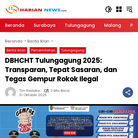
Langsung
ke
konten
Beranda
Surabaya
Tulungagung
Malang
Par
Beranda
Berita Iklan
Berita Iklan
Pemerintahan
Tulungagung
DBHCHT Tulungagung 2025:
Transparan, Tepat Sasaran, dan
Tegas Gempur Rokok Ilegal
Tim Redaksi
2 Min Baca
31 Oktober 2025