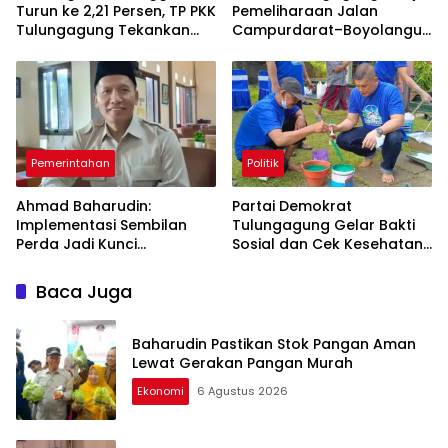
Turun ke 2,21 Persen, TP PKK
Pemeliharaan Jalan
Tulungagung Tekankan
Campurdarat–Boyolangu,
Pendampingan
Ruas 7,6 Kilometer Mulai
Berkelanjutan
Diperbaiki
Pemerintahan
Politik
Ahmad Baharudin:
Partai Demokrat
Implementasi Sembilan
Tulungagung Gelar Bakti
Perda Jadi Kunci
Sosial dan Cek Kesehatan
Keberhasilan
Gratis
Pembangunan
Baca Juga
Tulungagung
Baharudin Pastikan Stok Pangan Aman
Lewat Gerakan Pangan Murah
Ekonomi
6 Agustus 2026