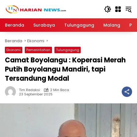
Langsung
ke
konten
Beranda
Surabaya
Tulungagung
Malang
Par
Beranda
Ekonomi
Ekonomi
Pemerintahan
Tulungagung
Camat Boyolangu : Koperasi Merah
Putih Boyolangu Mandiri, tapi
Tersandung Modal
Tim Redaksi
2 Min Baca
23 September 2025