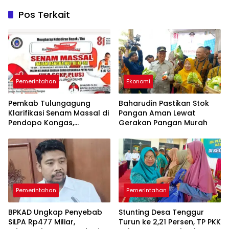
Pos Terkait
Pemerintahan
Ekonomi
Pemkab Tulungagung
Baharudin Pastikan Stok
Klarifikasi Senam Massal di
Pangan Aman Lewat
Pendopo Kongas,
Gerakan Pangan Murah
Tegaskan Bukan Kegiatan
Resmi Daerah
Pemerintahan
Pemerintahan
BPKAD Ungkap Penyebab
Stunting Desa Tenggur
SiLPA Rp477 Miliar,
Turun ke 2,21 Persen, TP PKK