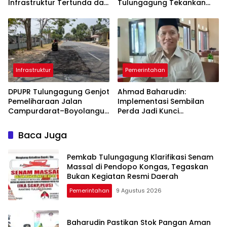
Infrastruktur Tertunda dan
Tulungagung Tekankan
Belanja Pegawai Dominan
Pendampingan
Berkelanjutan
Infrastruktur
Pemerintahan
DPUPR Tulungagung Genjot
Ahmad Baharudin:
Pemeliharaan Jalan
Implementasi Sembilan
Campurdarat–Boyolangu,
Perda Jadi Kunci
Ruas 7,6 Kilometer Mulai
Keberhasilan
Diperbaiki
Pembangunan
Baca Juga
Tulungagung
Pemkab Tulungagung Klarifikasi Senam
Massal di Pendopo Kongas, Tegaskan
Bukan Kegiatan Resmi Daerah
Pemerintahan
9 Agustus 2026
Baharudin Pastikan Stok Pangan Aman