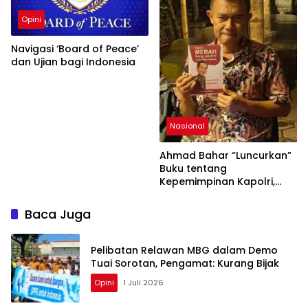
Opini
Navigasi ‘Board of Peace’
dan Ujian bagi Indonesia
Nasional
Ahmad Bahar “Luncurkan”
Buku tentang
Kepemimpinan Kapolri,
Angkat Isu Regenerasi dan
Tata Kelola Polri
Baca Juga
Pelibatan Relawan MBG dalam Demo
Tuai Sorotan, Pengamat: Kurang Bijak
Opini
1 Juli 2026