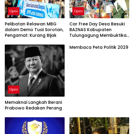
Opini
Opini
Pelibatan Relawan MBG
Car Free Day Desa Besuki
dalam Demo Tuai Sorotan,
BAZNAS Kabupaten
Pengamat: Kurang Bijak
Tulungagung Membuktikan
Ekonomi Nasional Dimulai
dari Desa
Membaca Peta Politik 2029
Opini
Memaknai Langkah Berani
Prabowo Redakan Perang