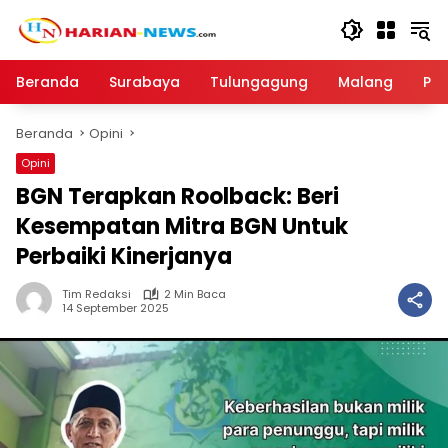
Langsung
ke
konten
Beranda
Surabaya
Tulungagung
Malang
Par
Beranda
Opini
Opini
BGN Terapkan Roolback: Beri
Kesempatan Mitra BGN Untuk
Perbaiki Kinerjanya
Tim Redaksi
2 Min Baca
14 September 2025