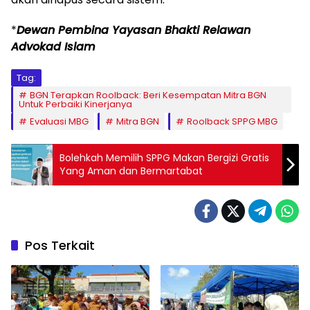
*
Dewan Pembina Yayasan Bhakti Relawan
Advokad Islam
Tag:
BGN Terapkan Roolback: Beri Kesempatan Mitra BGN
Untuk Perbaiki Kinerjanya
Evaluasi MBG
Mitra BGN
Roolback SPPG MBG
Bolehkah Memilih SPPG Makan Bergizi Gratis
Yang Aman dan Bermartabat
Pos Terkait