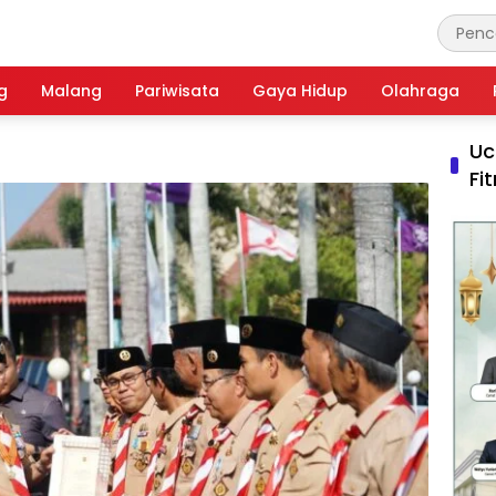
g
Malang
Pariwisata
Gaya Hidup
Olahraga
Uc
Fi