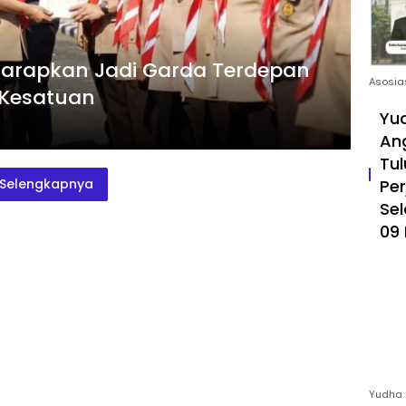
arapkan Jadi Garda Terdepan
Asosia
 Kesatuan
Yud
An
Tul
Pe
Selengkapnya
Sel
09 
Yudha 