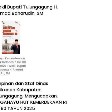
kil Bupati Tulungagung H.
mad Baharudin, SM
ayu Kemerdekaan
ik Indonesia Ke-80
025 : Wakil Bupati
agung H. Ahmad
din, SM
mpinan dan Staf Dinas
rikanan Kabupaten
lungagung, Mengucapkan,
RGAHAYU HUT KEMERDEKAAN RI
-80 TAHUN 2025