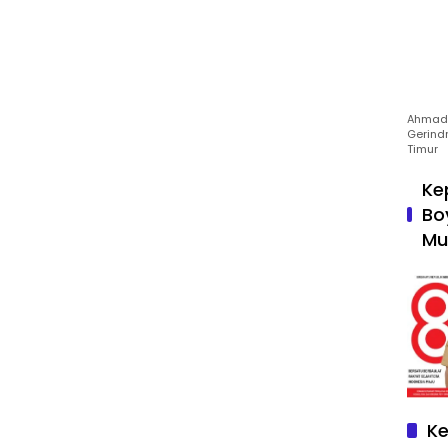
Ahmad 
Gerind
Timur
Ke
Bo
Mu
Ke