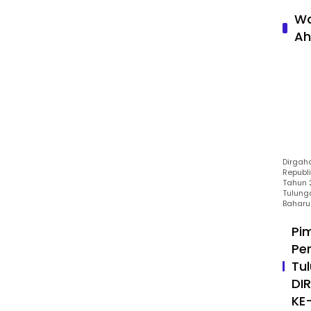
Wa
Ah
Dirgah
Republ
Tahun 2
Tulung
Baharu
Pi
Pe
Tu
DI
KE