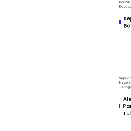
Dewan 
Kabupa
Ke
Bo
Suprian
Negeri 
Tulung
Ah
Pa
Tu