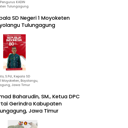
Pengurus KADIN
ten Tulungagung
pala SD Negeri 1 Moyoketen
yolangu Tulungagung
to, S.Pd., Kepala SD
1 Moyoketen, Boyolangu,
agung, Jawa Timur
mad Baharudin, SM., Ketua DPC
rtai Gerindra Kabupaten
lungagung, Jawa Timur