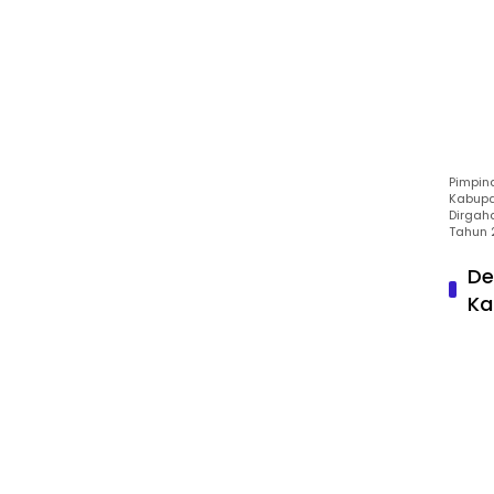
Pimpin
Kabupa
Dirgah
Tahun 
De
Ka