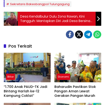
Sekretaris Bakesbangpol Tulungagung
Desa Kendalbulur Dulu Zona Rawan, Kini
Tangguh: Mantapkan Diri Jadi Desa Bersinar
Jatim 2025
Pos Terkait
Blitar
Ekonomi
“1.700 Anak PAUD-TK Jadi
Baharudin Pastikan Stok
Bintang Harlah ke-12
Pangan Aman Lewat
Kampung Coklat”
Gerakan Pangan Murah