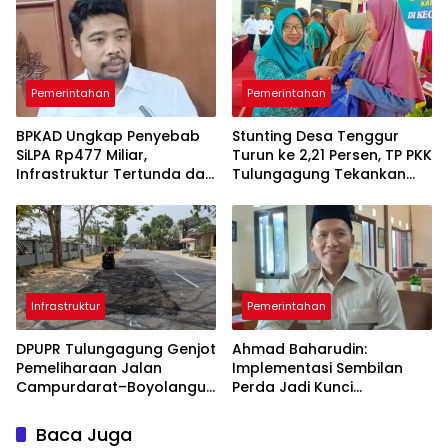
Pemerintahan
Pemerintahan
BPKAD Ungkap Penyebab
Stunting Desa Tenggur
SiLPA Rp477 Miliar,
Turun ke 2,21 Persen, TP PKK
Infrastruktur Tertunda dan
Tulungagung Tekankan
Belanja Pegawai Dominan
Pendampingan
Berkelanjutan
Infrastruktur
Pemerintahan
DPUPR Tulungagung Genjot
Ahmad Baharudin:
Pemeliharaan Jalan
Implementasi Sembilan
Campurdarat–Boyolangu,
Perda Jadi Kunci
Ruas 7,6 Kilometer Mulai
Keberhasilan
Diperbaiki
Pembangunan
Baca Juga
Tulungagung