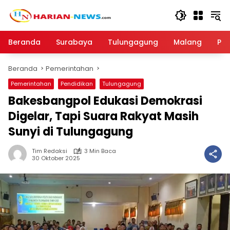
Langsung
ke
konten
Beranda
Surabaya
Tulungagung
Malang
Par
Beranda
Pemerintahan
Pemerintahan
Pendidikan
Tulungagung
Bakesbangpol Edukasi Demokrasi
Digelar, Tapi Suara Rakyat Masih
Sunyi di Tulungagung
Tim Redaksi
3 Min Baca
30 Oktober 2025