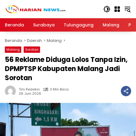
Langsung
ke
konten
Beranda
Surabaya
Tulungagung
Malang
Par
Beranda
Daerah
Malang
Malang
Sorotan
56 Reklame Diduga Lolos Tanpa Izin,
DPMPTSP Kabupaten Malang Jadi
Sorotan
Tim Redaksi
3 Min Baca
26 Juni 2026