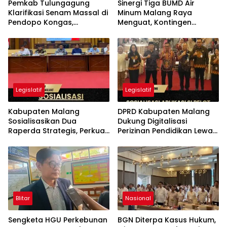
Pemkab Tulungagung
Sinergi Tiga BUMD Air
Klarifikasi Senam Massal di
Minum Malang Raya
Pendopo Kongas,
Menguat, Kontingen
Tegaskan Bukan Kegiatan
Gabungan Dilepas ke
Resmi Daerah
Seleksi PORPAMNAS 2026
Legislatif
Legislatif
Kabupaten Malang
DPRD Kabupaten Malang
Sosialisasikan Dua
Dukung Digitalisasi
Raperda Strategis, Perkuat
Perizinan Pendidikan Lewat
Koperasi dan Penataan
Aplikasi Si Pelot
Perangkat Daerah
Blitar
Nasional
Sengketa HGU Perkebunan
BGN Diterpa Kasus Hukum,