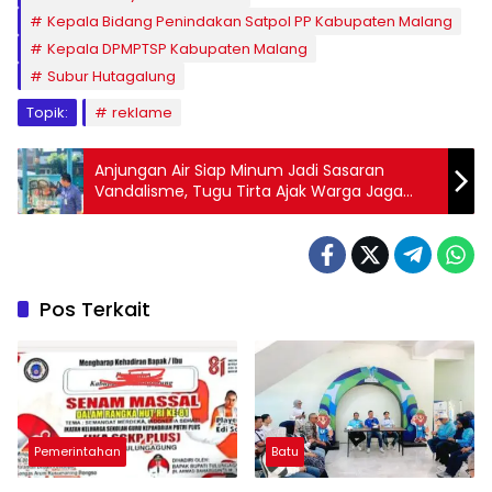
Kepala Bidang Penindakan Satpol PP Kabupaten Malang
Kepala DPMPTSP Kabupaten Malang
Subur Hutagalung
Topik:
reklame
Anjungan Air Siap Minum Jadi Sasaran
Vandalisme, Tugu Tirta Ajak Warga Jaga
Fasilitas Publik
Pos Terkait
Pemerintahan
Batu