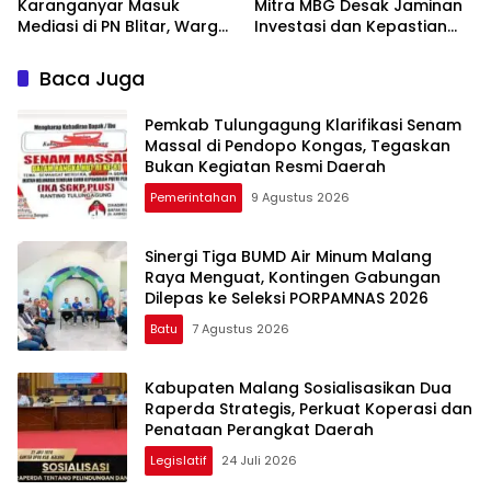
Karanganyar Masuk
Mitra MBG Desak Jaminan
Mediasi di PN Blitar, Warga
Investasi dan Kepastian
Minta Kepastian Status
Regulasi
Lahan
Baca Juga
Pemkab Tulungagung Klarifikasi Senam
Massal di Pendopo Kongas, Tegaskan
Bukan Kegiatan Resmi Daerah
Pemerintahan
9 Agustus 2026
Sinergi Tiga BUMD Air Minum Malang
Raya Menguat, Kontingen Gabungan
Dilepas ke Seleksi PORPAMNAS 2026
Batu
7 Agustus 2026
Kabupaten Malang Sosialisasikan Dua
Raperda Strategis, Perkuat Koperasi dan
Penataan Perangkat Daerah
Legislatif
24 Juli 2026