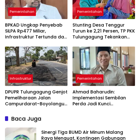
Pemerintahan
Pemerintahan
BPKAD Ungkap Penyebab
Stunting Desa Tenggur
SiLPA Rp477 Miliar,
Turun ke 2,21 Persen, TP PKK
Infrastruktur Tertunda dan
Tulungagung Tekankan
Belanja Pegawai Dominan
Pendampingan
Berkelanjutan
Infrastruktur
Pemerintahan
DPUPR Tulungagung Genjot
Ahmad Baharudin:
Pemeliharaan Jalan
Implementasi Sembilan
Campurdarat–Boyolangu,
Perda Jadi Kunci
Ruas 7,6 Kilometer Mulai
Keberhasilan
Diperbaiki
Pembangunan
Baca Juga
Tulungagung
Sinergi Tiga BUMD Air Minum Malang
Raya Menguat, Kontingen Gabungan