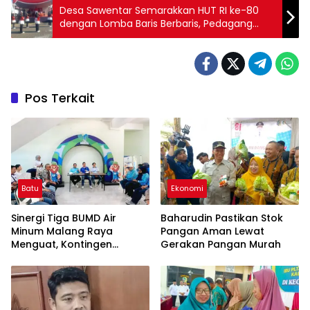
Desa Sawentar Semarakkan HUT RI ke-80
dengan Lomba Baris Berbaris, Pedagang
Kecil Ikut Kebagian Rezeki
Pos Terkait
Batu
Ekonomi
Sinergi Tiga BUMD Air
Baharudin Pastikan Stok
Minum Malang Raya
Pangan Aman Lewat
Menguat, Kontingen
Gerakan Pangan Murah
Gabungan Dilepas ke
Seleksi PORPAMNAS 2026