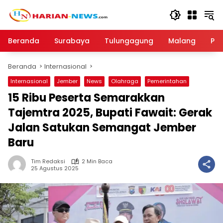
Langsung
ke
konten
Beranda
Surabaya
Tulungagung
Malang
Par
Beranda
Internasional
Internasional
Jember
News
Olahraga
Pemerintahan
15 Ribu Peserta Semarakkan
Tajemtra 2025, Bupati Fawait: Gerak
Jalan Satukan Semangat Jember
Baru
Tim Redaksi
2 Min Baca
25 Agustus 2025