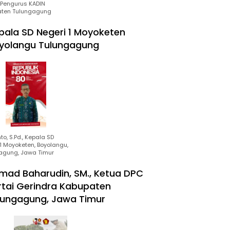
Pengurus KADIN
ten Tulungagung
pala SD Negeri 1 Moyoketen
yolangu Tulungagung
to, S.Pd., Kepala SD
1 Moyoketen, Boyolangu,
agung, Jawa Timur
mad Baharudin, SM., Ketua DPC
rtai Gerindra Kabupaten
lungagung, Jawa Timur