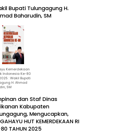
kil Bupati Tulungagung H.
mad Baharudin, SM
ayu Kemerdekaan
ik Indonesia Ke-80
025 : Wakil Bupati
agung H. Ahmad
din, SM
mpinan dan Staf Dinas
rikanan Kabupaten
lungagung, Mengucapkan,
RGAHAYU HUT KEMERDEKAAN RI
-80 TAHUN 2025