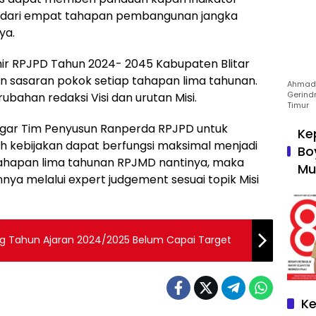
ai dari empat tahapan pembangunan jangka
ya.
ir RPJPD Tahun 2024- 2045 Kabupaten Blitar
n sasaran pokok setiap tahapan lima tahunan.
Ahmad 
Gerind
ahan redaksi Visi dan urutan Misi.
Timur
gar Tim Penyusun Ranperda RPJPD untuk
Ke
 kebijakan dapat berfungsi maksimal menjadi
Bo
tahapan lima tahunan RPJMD nantinya, maka
Mu
nnya melalui expert judgement sesuai topik Misi
g Tahun Ajaran 2024/2025 Belum Capai Target
Ke