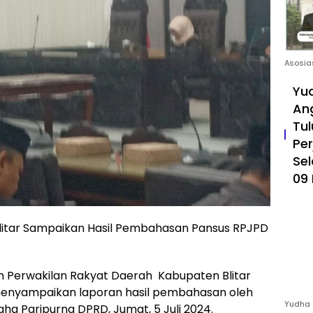
Asosia
Yud
An
Tul
Pe
Sel
09 
litar Sampaikan Hasil Pembahasan Pansus RPJPD
 Perwakilan Rakyat Daerah Kabupaten Blitar
menyampaikan laporan hasil pembahasan oleh
Yudha 
aha Paripurna DPRD, Jumat, 5 Juli 2024.