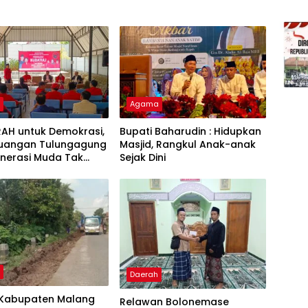
h
Agama
RAH untuk Demokrasi,
Bupati Baharudin : Hidupkan
rjuangan Tulungagung
Masjid, Rangkul Anak-anak
enerasi Muda Tak
Sejak Dini
 Kudatuli
h
Daerah
Kabupaten Malang
Relawan Bolonemase