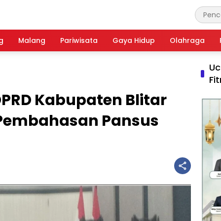
g
Malang
Pariwisata
Gaya Hidup
Olahraga
Uc
Fi
DPRD Kabupaten Blitar
 Pembahasan Pansus