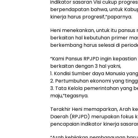
indikator sasaran Visi cukup progres
berpendapatan bahwa, untuk Kabupa
kinerja harus progresif,”paparnya.
Heni menekankan, untuk itu pansus m
berkaitan hal kebutuhan primer mas
berkembang harus selesai di periode
“Kami Pansus RPJPD ingin kepastian
berkaitan dengan 3 hal yakni,
1. Kondisi Sumber daya Manusia yang
2. Pertumbuhan ekonomi yang tinggi d
3. Tata Kelola pemerintahan yang be
maju,”tegasnya.
Terakhir Heni memaparkan, Arah k
Daerah (RPJPD) merupakan fokus k
pencapaian indikator kinerja sasara
“Arah kebijakan pembangunan haru