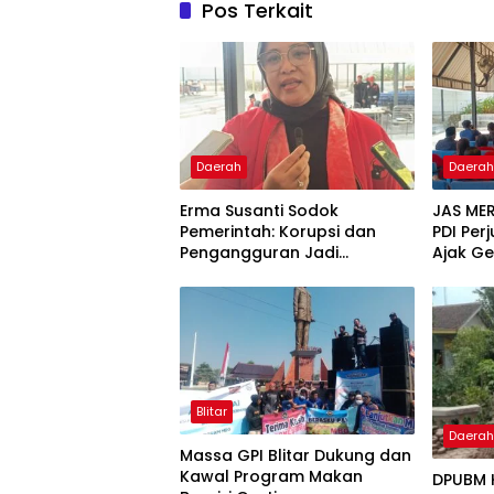
Pos Terkait
Daerah
Daera
Erma Susanti Sodok
JAS ME
Pemerintah: Korupsi dan
PDI Pe
Pengangguran Jadi
Ajak G
Ancaman Demokrasi
Lupakan
Blitar
Daera
Massa GPI Blitar Dukung dan
Kawal Program Makan
DPUBM 