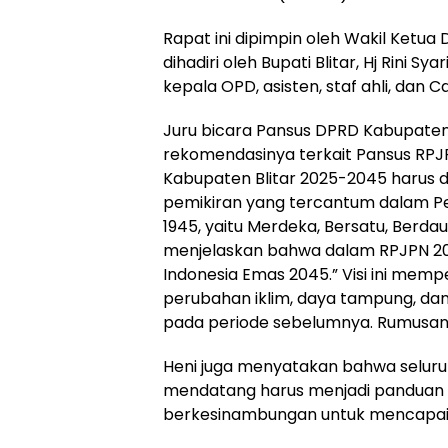
Rapat ini dipimpin oleh Wakil Ketua
dihadiri oleh Bupati Blitar, Hj Rini 
kepala OPD, asisten, staf ahli, dan 
Juru bicara Pansus DPRD Kabupaten 
rekomendasinya terkait Pansus RPJ
Kabupaten Blitar 2025-2045 harus 
pemikiran yang tercantum dalam 
1945, yaitu Merdeka, Bersatu, Berdaul
menjelaskan bahwa dalam RPJPN 2025
Indonesia Emas 2045.” Visi ini mem
perubahan iklim, daya tampung, d
pada periode sebelumnya. Rumusan vi
Heni juga menyatakan bahwa selur
mendatang harus menjadi panduan ke
berkesinambungan untuk mencapai 