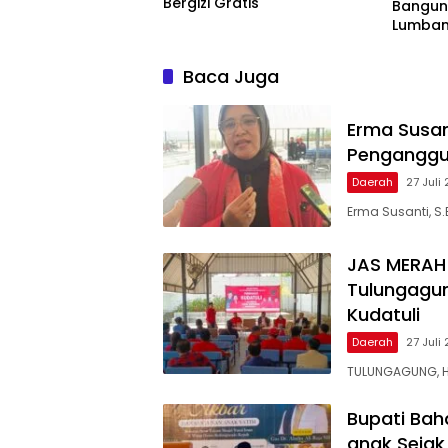
Bergizi Gratis
Bangun
Lumban
Baca Juga
Erma Susan
Penganggu
Daerah
27 Juli
Erma Susanti, S.E
JAS MERAH 
Tulungagun
Kudatuli
Daerah
27 Juli
TULUNGAGUNG, H
Bupati Bah
anak Sejak 