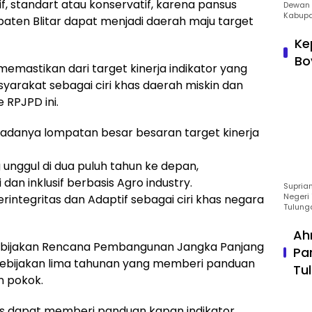
if, standart atau konservatif, karena pansus
Dewan 
Kabupa
ten Blitar dapat menjadi daerah maju target
Ke
Bo
emastikan dari target kinerja indikator yang
yarakat sebagai ciri khas daerah miskin dan
 RPJPD ini.
 adanya lompatan besar besaran target kinerja
 unggul di dua puluh tahun ke depan,
an inklusif berbasis Agro industry.
Suprian
Negeri 
rintegritas dan Adaptif sebagai ciri khas negara
Tulung
Ah
ebijakan Rencana Pembangunan Jangka Panjang
Pa
ebijakan lima tahunan yang memberi panduan
Tu
n pokok.
s dapat memberi panduan kapan indikator