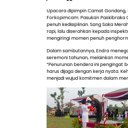
Upacara dipimpin Camat Gondang, End
Forkopimcam. Pasukan Paskibraka 
penuh kedisiplinan. Sang Saka Merah
rapi, lalu diserahkan kepada inspek
mengiringi momen penuh penghorma
Dalam sambutannya, Endra menega
seremoni tahunan, melainkan mome
“Penurunan bendera ini pengingat b
harus dijaga dengan kerja nyata. K
menjadi wujud komitmen dalam meng