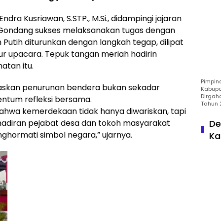
ra Kusriawan, S.STP., M.Si., didampingi jajaran
Gondang sukses melaksanakan tugas dengan
 Putih diturunkan dengan langkah tegap, dilipat
tur upacara. Tepuk tangan meriah hadirin
tan itu.
Pimpin
skan penurunan bendera bukan sekadar
Kabupa
Dirgah
ntum refleksi bersama.
Tahun 
ahwa kemerdekaan tidak hanya diwariskan, tapi
ehadiran pejabat desa dan tokoh masyarakat
De
hormati simbol negara,” ujarnya.
Ka