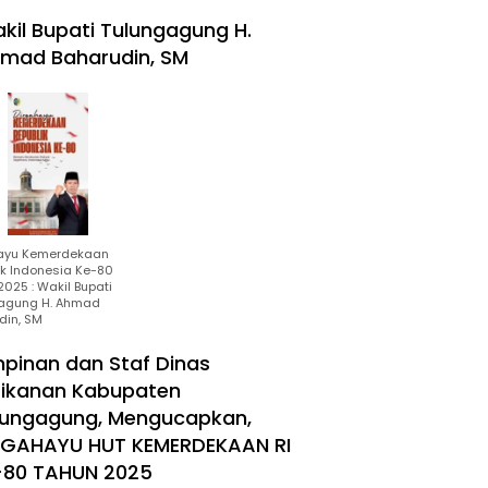
kil Bupati Tulungagung H.
mad Baharudin, SM
ayu Kemerdekaan
ik Indonesia Ke-80
025 : Wakil Bupati
agung H. Ahmad
din, SM
mpinan dan Staf Dinas
rikanan Kabupaten
lungagung, Mengucapkan,
RGAHAYU HUT KEMERDEKAAN RI
-80 TAHUN 2025