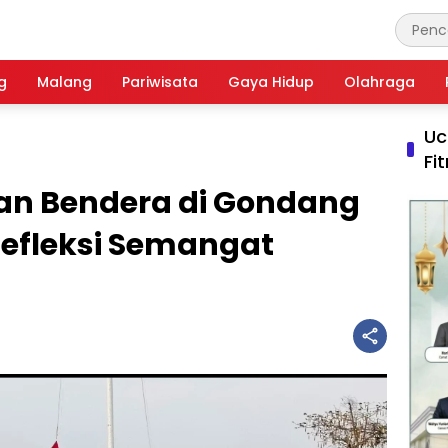
g
Malang
Pariwisata
Gaya Hidup
Olahraga
Uc
Fi
an Bendera di Gondang
efleksi Semangat