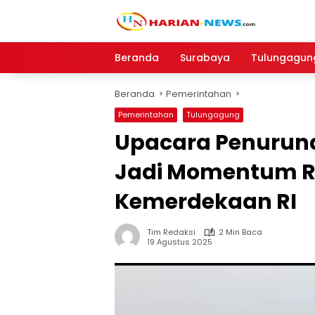
Langsung
ke
konten
Beranda
Surabaya
Tulungagun
Beranda
Pemerintahan
Pemerintahan
Tulungagung
Upacara Penurun
Jadi Momentum R
Kemerdekaan RI
Tim Redaksi
2 Min Baca
19 Agustus 2025