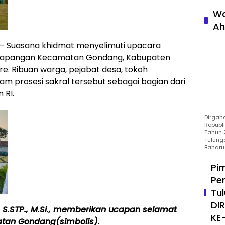
Wa
Ah
Suasana khidmat menyelimuti upacara
i Lapangan Kecamatan Gondang, Kabupaten
re. Ribuan warga, pejabat desa, tokoh
lam prosesi sakral tersebut sebagai bagian dari
 RI.
Dirgah
Republ
Tahun 2
Tulung
Baharu
Pi
Pe
Tu
DI
S.STP., M.Si., memberikan ucapan selamat
KE
tan Gondang(simbolis).