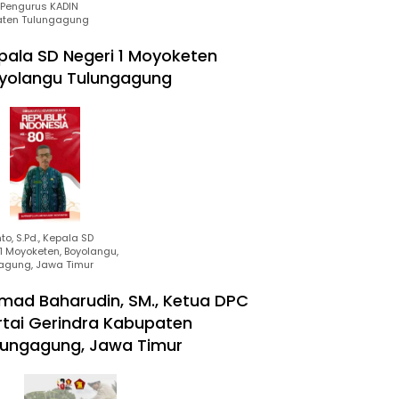
Pengurus KADIN
ten Tulungagung
pala SD Negeri 1 Moyoketen
yolangu Tulungagung
to, S.Pd., Kepala SD
1 Moyoketen, Boyolangu,
agung, Jawa Timur
mad Baharudin, SM., Ketua DPC
rtai Gerindra Kabupaten
lungagung, Jawa Timur