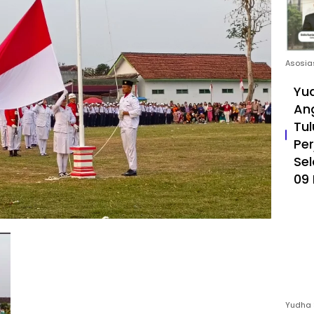
Asosia
Yud
An
Tul
Pe
Sel
09 
Yudha 