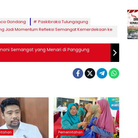
mca Gondang
Paskibraka Tulungagung
ng Jadi Momentum Refleksi Semangat Kemerdekaan ke
moni Semangat yang Menari di Panggung
ntahan
Pemerintahan