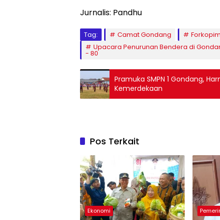
Jurnalis: Pandhu
Tag:
Camat Gondang
Forkopi
Upacara Penurunan Bendera di Gonda
- 80
Pramuka SMPN 1 Gondang, Har
Kemerdekaan
Pos Terkait
Ekonomi
Pemeri