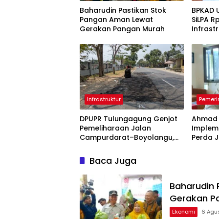
Baharudin Pastikan Stok
BPKAD 
Pangan Aman Lewat
SiLPA Rp
Gerakan Pangan Murah
Infrast
Belanj
Infrastruktur
Pemeri
DPUPR Tulungagung Genjot
Ahmad 
Pemeliharaan Jalan
Implem
Campurdarat–Boyolangu,
Perda J
Ruas 7,6 Kilometer Mulai
Keberh
Diperbaiki
Tulung
Baca Juga
Baharudin 
Gerakan P
Ekonomi
6 Agu