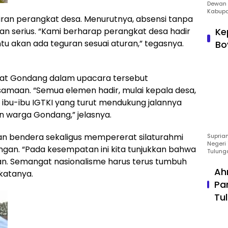
Dewan 
Kabupa
iran perangkat desa. Menurutnya, absensi tanpa
an serius. “Kami berharap perangkat desa hadir
Ke
ntu akan ada teguran sesuai aturan,” tegasnya.
Bo
kat Gondang dalam upacara tersebut
maan. “Semua elemen hadir, mulai kepala desa,
ibu-ibu IGTKI yang turut mendukung jalannya
n warga Gondang,” jelasnya.
 bendera sekaligus mempererat silaturahmi
Suprian
Negeri 
an. “Pada kesempatan ini kita tunjukkan bahwa
Tulung
. Semangat nasionalisme harus terus tumbuh
Ah
katanya.
Pa
Tu