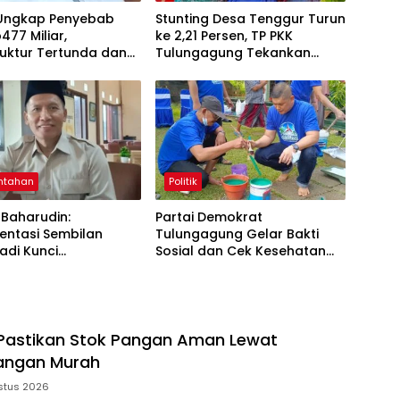
Ungkap Penyebab
Stunting Desa Tenggur Turun
477 Miliar,
ke 2,21 Persen, TP PKK
ruktur Tertunda dan
Tulungagung Tekankan
a Pegawai Dominan
Pendampingan
Berkelanjutan
ntahan
Politik
Baharudin:
Partai Demokrat
entasi Sembilan
Tulungagung Gelar Bakti
adi Kunci
Sosial dan Cek Kesehatan
asilan Pembangunan
Gratis
agung
Pastikan Stok Pangan Aman Lewat
angan Murah
stus 2026