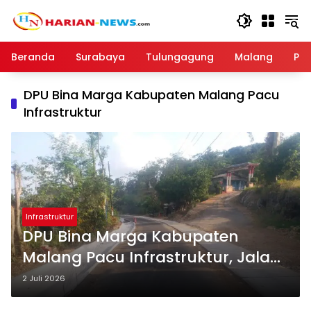
Langsung
ke
konten
Beranda
Surabaya
Tulungagung
Malang
Par
DPU Bina Marga Kabupaten Malang Pacu
Infrastruktur
Infrastruktur
DPU Bina Marga Kabupaten
Malang Pacu Infrastruktur, Jalan
Kedungsalam–JLS Hampir
2 Juli 2026
Rampung