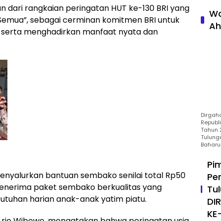
 dari rangkaian peringatan HUT ke-130 BRI yang
Wa
Semua”, sebagai cerminan komitmen BRI untuk
Ah
serta menghadirkan manfaat nyata dan
Dirgah
Republ
Tahun 2
Tulung
Baharu
Pi
menyalurkan bantuan sembako senilai total Rp50
Pe
menerima paket sembako berkualitas yang
Tu
tuhan harian anak-anak yatim piatu.
DI
KE
 Arie Wibowo, mengatakan bahwa peringatan usia