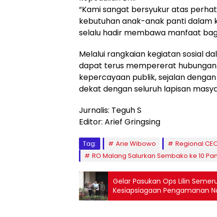
“Kami sangat bersyukur atas perha
kebutuhan anak-anak panti dalam 
selalu hadir membawa manfaat bag
Melalui rangkaian kegiatan sosial 
dapat terus mempererat hubungan
kepercayaan publik, sejalan dengan
dekat dengan seluruh lapisan masya
Jurnalis: Teguh S
Editor: Arief Gringsing
Tag:
Arie Wibowo
Regional CEO
RO Malang Salurkan Sembako ke 10 Pan
Gelar Pasukan Ops Lilin Semer
Kesiapsiagaan Pengamanan N