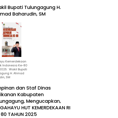
kil Bupati Tulungagung H.
mad Baharudin, SM
ayu Kemerdekaan
ik Indonesia Ke-80
025 : Wakil Bupati
agung H. Ahmad
din, SM
mpinan dan Staf Dinas
rikanan Kabupaten
lungagung, Mengucapkan,
RGAHAYU HUT KEMERDEKAAN RI
-80 TAHUN 2025