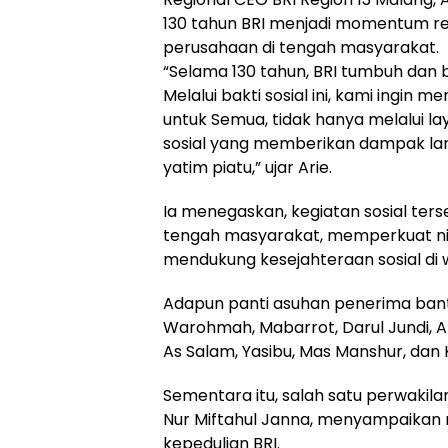
130 tahun BRI menjadi momentum ref
perusahaan di tengah masyarakat.
“Selama 130 tahun, BRI tumbuh da
Melalui bakti sosial ini, kami ingin
untuk Semua, tidak hanya melalui la
sosial yang memberikan dampak la
yatim piatu,” ujar Arie.
Ia menegaskan, kegiatan sosial terse
tengah masyarakat, memperkuat nila
mendukung kesejahteraan sosial di w
Adapun panti asuhan penerima ban
Warohmah, Mabarrot, Darul Jundi, Akh
As Salam, Yasibu, Mas Manshur, dan
Sementara itu, salah satu perwakil
Nur Miftahul Janna, menyampaikan r
kepedulian BRI.