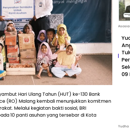
Asosia
Yud
An
Tul
Pe
Sel
09 
mbut Hari Ulang Tahun (HUT) ke-130 Bank
ffice (RO) Malang kembali menunjukkan komitmen
at. Melalui kegiatan bakti sosial, BRI
a 10 panti asuhan yang tersebar di Kota
Yudha 