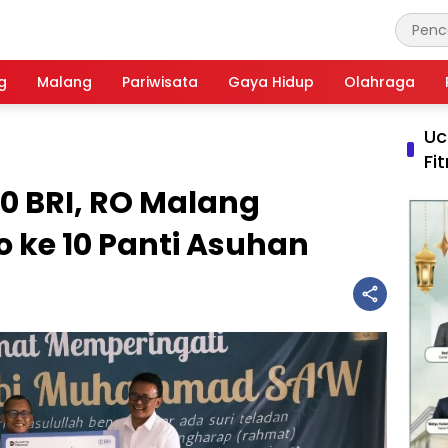
g
Malang
Pariwisata
Gaya Hidup
Olahraga
Uc
Fi
0 BRI, RO Malang
 ke 10 Panti Asuhan