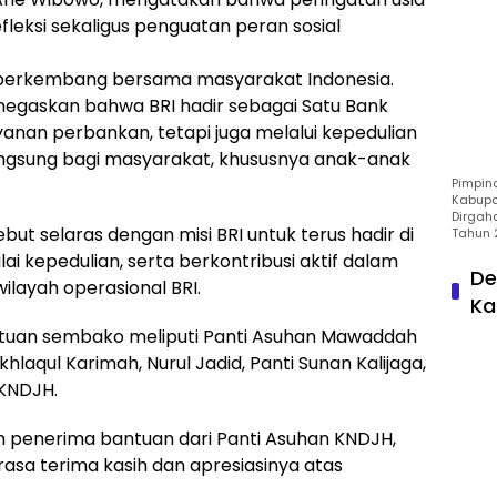
leksi sekaligus penguatan peran sosial
n berkembang bersama masyarakat Indonesia.
 menegaskan bahwa BRI hadir sebagai Satu Bank
yanan perbankan, tetapi juga melalui kepedulian
ngsung bagi masyarakat, khususnya anak-anak
Pimpin
Kabupa
Dirgah
but selaras dengan misi BRI untuk terus hadir di
Tahun 
i kepedulian, serta berkontribusi aktif dalam
De
ilayah operasional BRI.
Ka
tuan sembako meliputi Panti Asuhan Mawaddah
laqul Karimah, Nurul Jadid, Panti Sunan Kalijaga,
 KNDJH.
an penerima bantuan dari Panti Asuhan KNDJH,
asa terima kasih dan apresiasinya atas