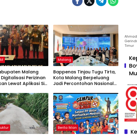
Ahmad 
Gerind
Timur
Ke
tif
Malang
Bo
abupaten Malang
Bappenas Tinjau Tugu Tirta,
Mu
Digitalisasi Perizinan
Kota Malang Berpeluang
kan Lewat Aplikasi Si
Jadi Percontohan Nasional
Air Minum untuk Program
MBG
ruktur
Berita Iklan
Ke