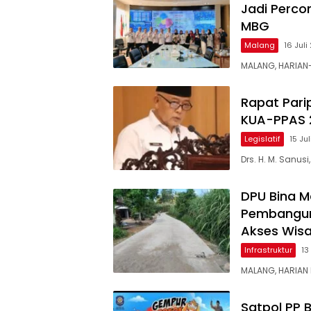
Jadi Perco
MBG
Malang
16 Jul
MALANG, HARIAN
Rapat Par
KUA-PPAS 2
Legislatif
15 Ju
Drs. H. M. Sanus
DPU Bina 
Pembangun
Akses Wisa
Infrastruktur
13
MALANG, HARIAN
Satpol PP 