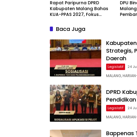
Rapat Paripurna DPRD
DPU Bi
Kabupaten Malang Bahas
Malang
KUA-PPAS 2027, Fokus
Pemban
Perkuat Ekonomi dan SDM
Bandun
Perkuat
Baca Juga
Malang
Kabupaten 
Strategis,
Daerah
Legislatif
24 Ju
MALANG, HARIAN
DPRD Kabup
Pendidikan 
Legislatif
24 Ju
MALANG, HARIA
Bappenas T