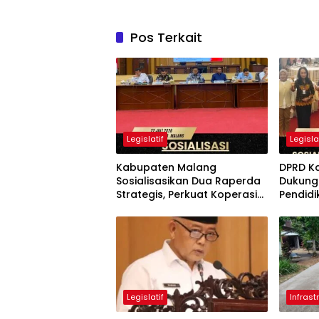
Pos Terkait
Legislatif
Legisla
Kabupaten Malang
DPRD K
Sosialisasikan Dua Raperda
Dukung 
Strategis, Perkuat Koperasi
Pendidi
dan Penataan Perangkat
Pelot
Daerah
Legislatif
Infrast