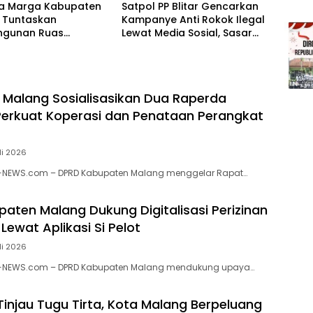
na Marga Kabupaten
Satpol PP Blitar Gencarkan
 Tuntaskan
Kampanye Anti Rokok Ilegal
gunan Ruas
Lewat Media Sosial, Sasar
grejo–Srigonco,
Generasi Muda
 Akses Wisata
 Selatan
Malang Sosialisasikan Dua Raperda
 Perkuat Koperasi dan Penataan Perangkat
li 2026
-NEWS.com – DPRD Kabupaten Malang menggelar Rapat…
aten Malang Dukung Digitalisasi Perizinan
Lewat Aplikasi Si Pelot
li 2026
N-NEWS.com – DPRD Kabupaten Malang mendukung upaya…
injau Tugu Tirta, Kota Malang Berpeluang