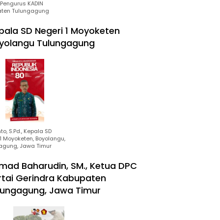
Pengurus KADIN
ten Tulungagung
pala SD Negeri 1 Moyoketen
yolangu Tulungagung
to, S.Pd., Kepala SD
1 Moyoketen, Boyolangu,
agung, Jawa Timur
mad Baharudin, SM., Ketua DPC
rtai Gerindra Kabupaten
lungagung, Jawa Timur