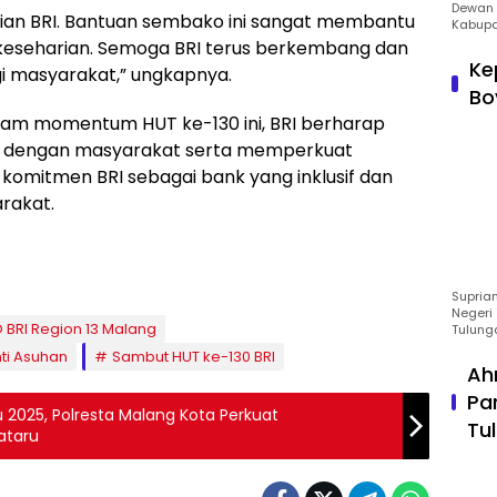
Dewan 
tian BRI. Bantuan sembako ini sangat membantu
Kabupa
keseharian. Semoga BRI terus berkembang dan
Ke
i masyarakat,” ungkapnya.
Bo
dalam momentum HUT ke-130 ini, BRI berharap
 dengan masyarakat serta memperkuat
 komitmen BRI sebagai bank yang inklusif dan
rakat.
Suprian
Negeri 
 BRI Region 13 Malang
Tulung
ti Asuhan
Sambut HUT ke-130 BRI
Ah
Pa
u 2025, Polresta Malang Kota Perkuat
Tu
ataru