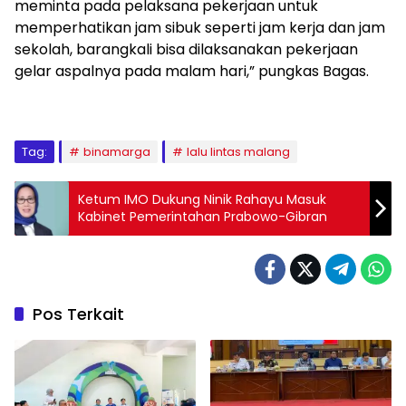
meminta pada pelaksana pekerjaan untuk
memperhatikan jam sibuk seperti jam kerja dan jam
sekolah, barangkali bisa dilaksanakan pekerjaan
gelar aspalnya pada malam hari,” pungkas Bagas.
Tag:
binamarga
lalu lintas malang
Ketum IMO Dukung Ninik Rahayu Masuk
Kabinet Pemerintahan Prabowo-Gibran
Pos Terkait