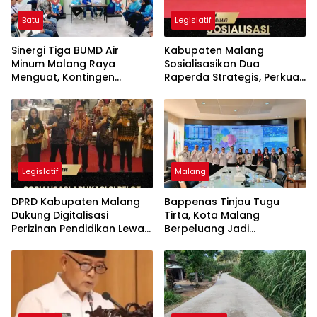
Batu
Legislatif
Sinergi Tiga BUMD Air
Kabupaten Malang
Minum Malang Raya
Sosialisasikan Dua
Menguat, Kontingen
Raperda Strategis, Perkuat
Gabungan Dilepas ke
Koperasi dan Penataan
Seleksi PORPAMNAS 2026
Perangkat Daerah
Legislatif
Malang
DPRD Kabupaten Malang
Bappenas Tinjau Tugu
Dukung Digitalisasi
Tirta, Kota Malang
Perizinan Pendidikan Lewat
Berpeluang Jadi
Aplikasi Si Pelot
Percontohan Nasional Air
Minum untuk Program MBG