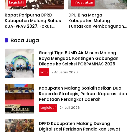
Legislatif
Infrastruktur
Rapat Paripurna DPRD
DPU Bina Marga
Kabupaten Malang Bahas
Kabupaten Malang
KUA-PPAS 2027, Fokus
Tuntaskan Pembangunan
Perkuat Ekonomi dan SDM
Ruas Bandungrejo–
Srigonco, Perkuat Akses
Baca Juga
Wisata Malang Selatan
Sinergi Tiga BUMD Air Minum Malang
Raya Menguat, Kontingen Gabungan
Dilepas ke Seleksi PORPAMNAS 2026
Batu
7 Agustus 2026
Kabupaten Malang Sosialisasikan Dua
Raperda Strategis, Perkuat Koperasi dan
Penataan Perangkat Daerah
Legislatif
24 Juli 2026
DPRD Kabupaten Malang Dukung
Digitalisasi Perizinan Pendidikan Lewat