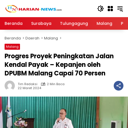
Langsung
ke
konten
Beranda
Surabaya
Tulungagung
Malang
Par
Beranda
Daerah
Malang
Malang
Progres Proyek Peningkatan Jalan
Kendal Payak – Kepanjen oleh
DPUBM Malang Capai 70 Persen
Tim Redaksi
2 Min Baca
22 Maret 2024