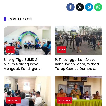
Pos Terkait
Batu
Blitar
Sinergi Tiga BUMD Air
PJT I Longgarkan Akses
Minum Malang Raya
Bendungan Lahor, Warga
Menguat, Kontingen
Tetap Cemas Dampak
Gabungan Dilepas ke
Ekonomi dan Ancaman
Seleksi PORPAMNAS 2026
Penutupan Total
Nasional
Nasional