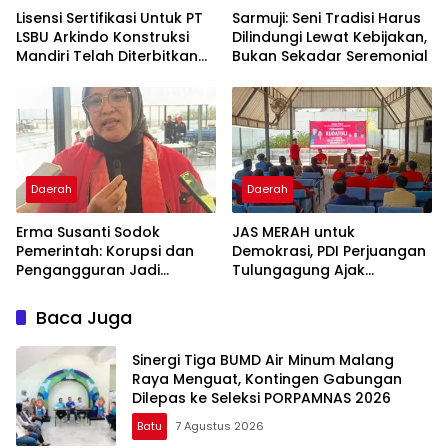
Lisensi Sertifikasi Untuk PT
Sarmuji: Seni Tradisi Harus
LSBU Arkindo Konstruksi
Dilindungi Lewat Kebijakan,
Mandiri Telah Diterbitkan
Bukan Sekadar Seremonial
LPJK Kementerian PU
Daerah
Daerah
Erma Susanti Sodok
JAS MERAH untuk
Pemerintah: Korupsi dan
Demokrasi, PDI Perjuangan
Pengangguran Jadi
Tulungagung Ajak
Ancaman Demokrasi
Generasi Muda Tak
Lupakan Kudatuli
Baca Juga
Sinergi Tiga BUMD Air Minum Malang
Raya Menguat, Kontingen Gabungan
Dilepas ke Seleksi PORPAMNAS 2026
Batu
7 Agustus 2026