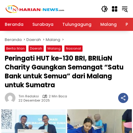
Langsung
ke
konten
Beranda
Surabaya
Tulungagung
Malang
Par
Beranda
Daerah
Malang
Berita Iklan
Daerah
Malang
Nasional
Peringati HUT ke-130 BRI, BRILiaN
Charity Gaungkan Semangat “Satu
Bank untuk Semua” dari Malang
untuk Sumatra
Tim Redaksi
2 Min Baca
22 Desember 2025