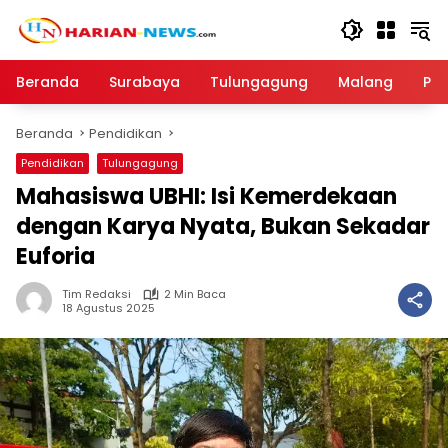
Langsung
ke
konten
Beranda
Surabaya
Tulungagung
Malang
Par
Beranda
Pendidikan
Pendidikan
Tulungagung
Mahasiswa UBHI: Isi Kemerdekaan
dengan Karya Nyata, Bukan Sekadar
Euforia
Tim Redaksi
2 Min Baca
18 Agustus 2025