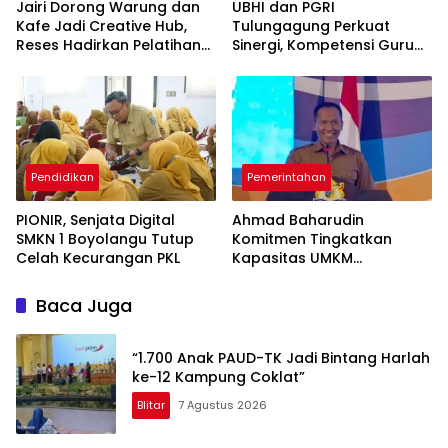
Jairi Dorong Warung dan
UBHI dan PGRI
Kafe Jadi Creative Hub,
Tulungagung Perkuat
Reses Hadirkan Pelatihan
Sinergi, Kompetensi Guru
Google Business
Jadi Prioritas
Pendidikan
Pemerintahan
PIONIR, Senjata Digital
Ahmad Baharudin
SMKN 1 Boyolangu Tutup
Komitmen Tingkatkan
Celah Kecurangan PKL
Kapasitas UMKM
Tulungagung Menuju Pasar
Ekspor
Baca Juga
“1.700 Anak PAUD-TK Jadi Bintang Harlah
ke-12 Kampung Coklat”
Blitar
7 Agustus 2026