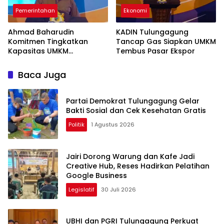
Pemerintahan
Ekonomi
Ahmad Baharudin
KADIN Tulungagung
Komitmen Tingkatkan
Tancap Gas Siapkan UMKM
Kapasitas UMKM
Tembus Pasar Ekspor
Tulungagung Menuju Pasar
Ekspor
Baca Juga
Partai Demokrat Tulungagung Gelar
Bakti Sosial dan Cek Kesehatan Gratis
Politik
1 Agustus 2026
Jairi Dorong Warung dan Kafe Jadi
Creative Hub, Reses Hadirkan Pelatihan
Google Business
Legislatif
30 Juli 2026
UBHI dan PGRI Tulungagung Perkuat