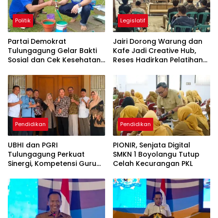
Politik
Legislatif
Partai Demokrat
Jairi Dorong Warung dan
Tulungagung Gelar Bakti
Kafe Jadi Creative Hub,
Sosial dan Cek Kesehatan
Reses Hadirkan Pelatihan
Gratis
Google Business
Pendidikan
Pendidikan
UBHI dan PGRI
PIONIR, Senjata Digital
Tulungagung Perkuat
SMKN 1 Boyolangu Tutup
Sinergi, Kompetensi Guru
Celah Kecurangan PKL
Jadi Prioritas