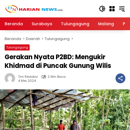
Langsung
ke
konten
Beranda
Surabaya
Tulungagung
Malang
Par
Beranda
Daerah
Tulungagung
Tulungagung
Gerakan Nyata P2BD: Mengukir
Khidmad di Puncak Gunung Wilis
Tim Redaksi
2 Min Baca
4 Mei 2024