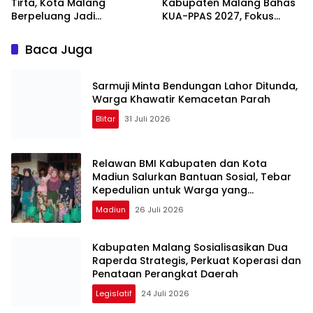
Tirta, Kota Malang
Kabupaten Malang Bahas
Berpeluang Jadi
KUA-PPAS 2027, Fokus
Percontohan Nasional Air
Perkuat Ekonomi dan SDM
Minum untuk Program MBG
Baca Juga
Sarmuji Minta Bendungan Lahor Ditunda,
Warga Khawatir Kemacetan Parah
Blitar
31 Juli 2026
Relawan BMI Kabupaten dan Kota
Madiun Salurkan Bantuan Sosial, Tebar
Kepedulian untuk Warga yang
Membutuhkan
Madiun
26 Juli 2026
Kabupaten Malang Sosialisasikan Dua
Raperda Strategis, Perkuat Koperasi dan
Penataan Perangkat Daerah
Legislatif
24 Juli 2026