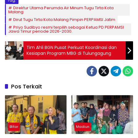
Tag:
Direktur Utama Perumda Air Minum Tugu Tirta Kota
Malang
Dirut Tugu Tirta Kota Malang Pimpin PERPAMSI Jatim
Priyo Sudibyo resmi terpilih sebagai Ketua PD PERPAMSI
Jawa Timur periode 2026-2030.
Tim Ahli BGN Pusat Perkuat Koordinasi dan
Kesiapan Program MBG di Tulungagung
Pos Terkait
Blitar
Madiun