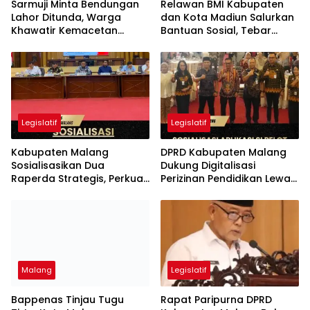
Sarmuji Minta Bendungan
Relawan BMI Kabupaten
Lahor Ditunda, Warga
dan Kota Madiun Salurkan
Khawatir Kemacetan
Bantuan Sosial, Tebar
Parah
Kepedulian untuk Warga
yang Membutuhkan
Legislatif
Legislatif
Kabupaten Malang
DPRD Kabupaten Malang
Sosialisasikan Dua
Dukung Digitalisasi
Raperda Strategis, Perkuat
Perizinan Pendidikan Lewat
Koperasi dan Penataan
Aplikasi Si Pelot
Perangkat Daerah
Malang
Legislatif
Bappenas Tinjau Tugu
Rapat Paripurna DPRD