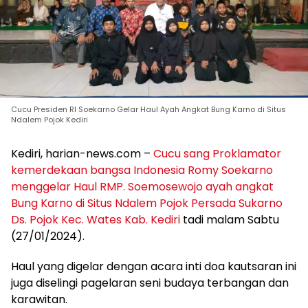
Cucu Presiden RI Soekarno Gelar Haul Ayah Angkat Bung Karno di Situs
Ndalem Pojok Kediri
Kediri, harian-news.com –
Cucu sang Proklamator
kemerdekaan bangsa Indonesia Romy Soekarno
menggelar Haul RMP. Soemosewojo ayah angkat
Bung Karno di Situs Ndalem Pojok Persada Sukarno
Ds. Pojok Kec. Wates Kab. Kediri
tadi malam Sabtu
(27/01/2024).
Haul yang digelar dengan acara inti doa kautsaran ini
juga diselingi pagelaran seni budaya terbangan dan
karawitan.