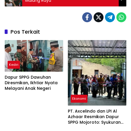
Malang Raya
Pos Terkait
Kediri
Dapur SPPG Dawuhan
Diresmikan, Ikhtiar Nyata
Melayani Anak Negeri
Ekonomi
PT. Axcelindo dan LPI Al
Azhaar Resmikan Dapur
SPPG Mojoroto: Syukuran
Penuh Doa dan Harapan