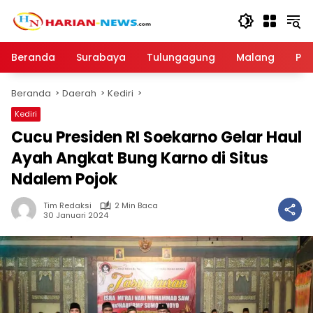
Langsung
ke
konten
Beranda
Surabaya
Tulungagung
Malang
Par
Beranda
Daerah
Kediri
Kediri
Cucu Presiden RI Soekarno Gelar Haul
Ayah Angkat Bung Karno di Situs
Ndalem Pojok
Tim Redaksi
2 Min Baca
30 Januari 2024