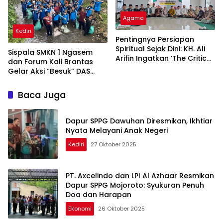
Agama
Kediri
Pentingnya Persiapan
Spiritual Sejak Dini: KH. Ali
Sispala SMKN 1 Ngasem
Arifin Ingatkan ‘The Critical
dan Forum Kali Brantas
Eleven Time’ dalam Hidup”
Gelar Aksi “Besuk” DAS
Brantas, Angkat 480 Kg
Sampah di Pare
Baca Juga
Dapur SPPG Dawuhan Diresmikan, Ikhtiar
Nyata Melayani Anak Negeri
Kediri
27 Oktober 2025
PT. Axcelindo dan LPI Al Azhaar Resmikan
Dapur SPPG Mojoroto: Syukuran Penuh
Doa dan Harapan
Ekonomi
26 Oktober 2025