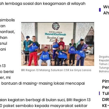
h lembaga sosial dan keagamaan di wilayah
Wa
Ah
simbolis
kan
anfaat,
uhan
snul
ani
Dirgah
Republ
Tahun 2
 13
Tulung
BRI Region 13 Malang Salurkan CSR ke Griya Lansia
 berisi
Baharu
er, mi
Pi
ilai bantuan di masing-masing lokasi mencapai
Pe
Tu
DI
aian kegiatan berbagi di bulan suci, BRI Region 13
KE
00 paket sembako kepada masyarakat sekitar