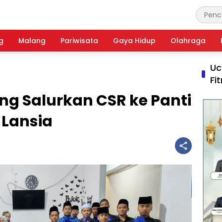
g
Malang
Pariwisata
Gaya Hidup
Olahraga
Uc
Fi
ang Salurkan CSR ke Panti
 Lansia