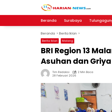
Langsung
ke
konten
Beranda
Surabaya
Tulungagun
Beranda
Berita Iklan
Berita Iklan
Malang
BRI Region 13 Mal
Asuhan dan Griya
Tim Redaksi
2 Min Baca
28 Februari 2026