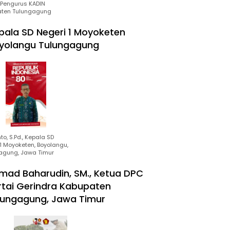
Pengurus KADIN
ten Tulungagung
pala SD Negeri 1 Moyoketen
yolangu Tulungagung
to, S.Pd., Kepala SD
1 Moyoketen, Boyolangu,
agung, Jawa Timur
mad Baharudin, SM., Ketua DPC
rtai Gerindra Kabupaten
lungagung, Jawa Timur