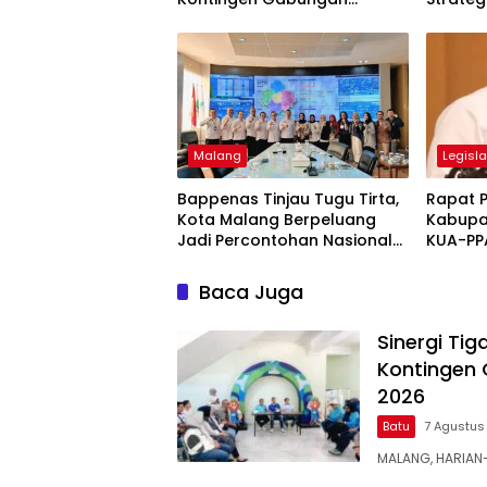
Dilepas ke Seleksi
dan Pe
PORPAMNAS 2026
Daerah
Malang
Legisla
Bappenas Tinjau Tugu Tirta,
Rapat 
Kota Malang Berpeluang
Kabupa
Jadi Percontohan Nasional
KUA-PP
Air Minum untuk Program
Perkua
MBG
Baca Juga
Sinergi Ti
Kontingen 
2026
Batu
7 Agustus
MALANG, HARIAN