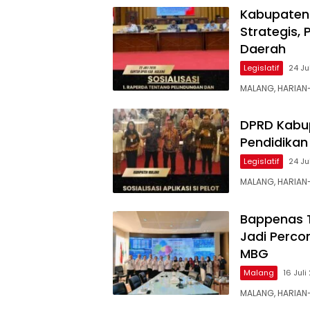
Kabupaten 
Strategis,
Daerah
Legislatif
24 Ju
MALANG, HARIAN
DPRD Kabup
Pendidikan 
Legislatif
24 Ju
MALANG, HARIA
Bappenas T
Jadi Perco
MBG
Malang
16 Jul
MALANG, HARIAN