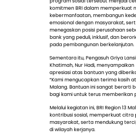
program sosial tersebut menjadi c
komitmen BRI dalam memperkuat ni
kebermanfaatan, membangun ked
emosional dengan masyarakat, ser
menegaskan posisi perusahaan seb
bank yang peduli, inklusif, dan berori
pada pembangunan berkelanjutan.
Sementara itu, Pengasuh Griya Lansi
Khatimah, Nur Hadi, menyampaikan
apresiasi atas bantuan yang diberik
“Kami mengucapkan terima kasih ata
Malang. Bantuan ini sangat berarti 
bagi kami untuk terus memberikan p
Melalui kegiatan ini, BRI Region 13
kontribusi sosial, memperkuat citr
masyarakat, serta mendukung tercip
di wilayah kerjanya.