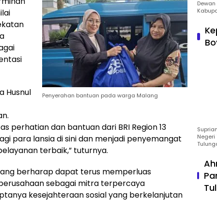
erminan
Dewan 
Kabupa
lai
ekatan
Ke
ta
Bo
agai
entasi
a Husnul
Penyerahan bantuan pada warga Malang
an.
s perhatian dan bantuan dari BRI Region 13
Suprian
Negeri 
bagi para lansia di sini dan menjadi penyemangat
Tulung
elayanan terbaik,” tuturnya.
Ah
 Malang berharap dapat terus memperluas
Pa
a perusahaan sebagai mitra terpercaya
Tu
tanya kesejahteraan sosial yang berkelanjutan