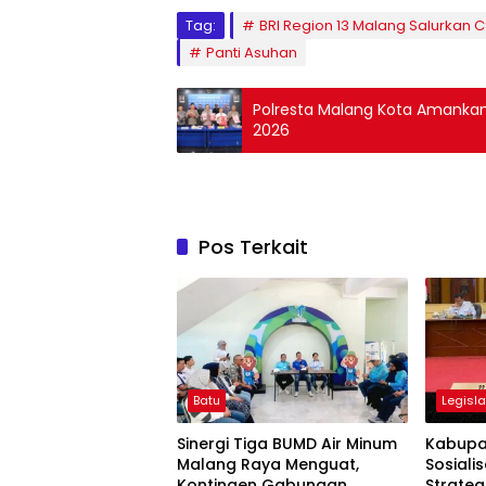
Tag:
BRI Region 13 Malang Salurkan C
Panti Asuhan
Polresta Malang Kota Amankan
2026
Pos Terkait
Batu
Legisla
Sinergi Tiga BUMD Air Minum
Kabupa
Malang Raya Menguat,
Sosiali
Kontingen Gabungan
Strateg