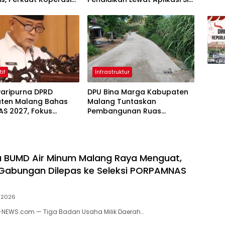
nataan Perangkat
Pelot
tif
Infrastruktur
Paripurna DPRD
DPU Bina Marga Kabupaten
ten Malang Bahas
Malang Tuntaskan
AS 2027, Fokus
Pembangunan Ruas
t Ekonomi dan SDM
Bandungrejo–Srigonco,
Perkuat Akses Wisata
Malang Selatan
ga BUMD Air Minum Malang Raya Menguat,
Gabungan Dilepas ke Seleksi PORPAMNAS
 2026
-NEWS.com — Tiga Badan Usaha Milik Daerah…