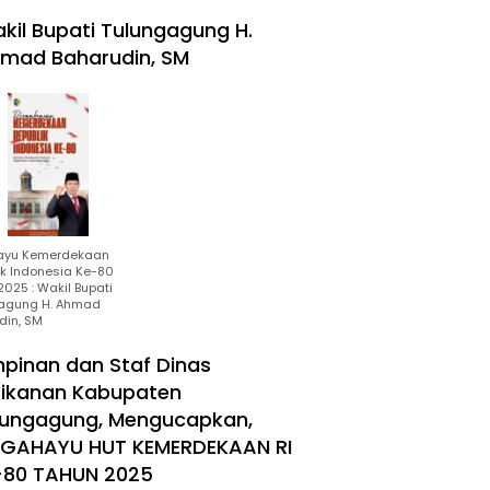
kil Bupati Tulungagung H.
mad Baharudin, SM
ayu Kemerdekaan
ik Indonesia Ke-80
025 : Wakil Bupati
agung H. Ahmad
din, SM
mpinan dan Staf Dinas
rikanan Kabupaten
lungagung, Mengucapkan,
RGAHAYU HUT KEMERDEKAAN RI
-80 TAHUN 2025