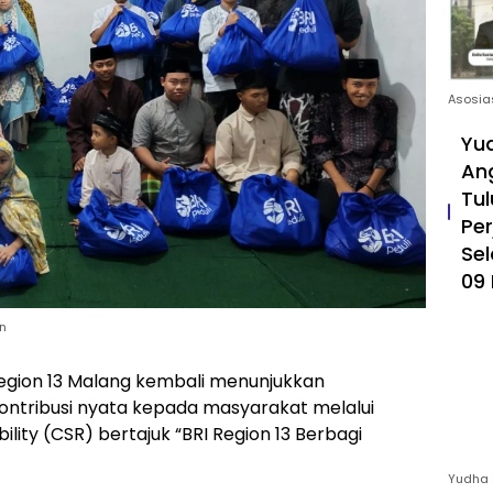
Asosia
Yud
An
Tul
Pe
Sel
09 
an
gion 13 Malang kembali menunjukkan
tribusi nyata kepada masyarakat melalui
lity (CSR) bertajuk “BRI Region 13 Berbagi
Yudha 