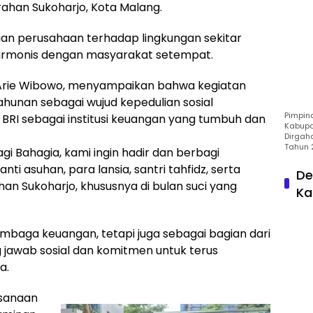
rahan Sukoharjo, Kota Malang.
lian perusahaan terhadap lingkungan sekitar
armonis dengan masyarakat setempat.
, Arie Wibowo, menyampaikan bahwa kegiatan
hunan sebagai wujud kepedulian sosial
Pimpin
BRI sebagai institusi keuangan yang tumbuh dan
Kabupa
Dirgah
Tahun 
gi Bahagia, kami ingin hadir dan berbagi
 asuhan, para lansia, santri tahfidz, serta
De
han Sukoharjo, khususnya di bulan suci yang
Ka
embaga keuangan, tetapi juga sebagai bagian dari
 jawab sosial dan komitmen untuk terus
a.
ksanaan