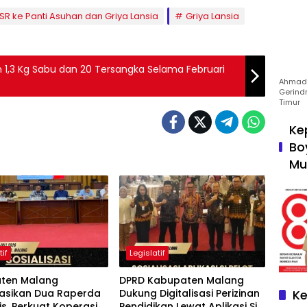
SR ke Panti Asuhan dan Griya Lansia
Griya Lansia
 1,3 Kg Sabu dan 20 Tersangka Selama Februari
Ahmad 
Gerind
Timur
Ke
Bo
Mu
tif
Legislatif
ten Malang
DPRD Kabupaten Malang
sasikan Dua Raperda
Dukung Digitalisasi Perizinan
Ke
is, Perkuat Koperasi
Pendidikan Lewat Aplikasi Si